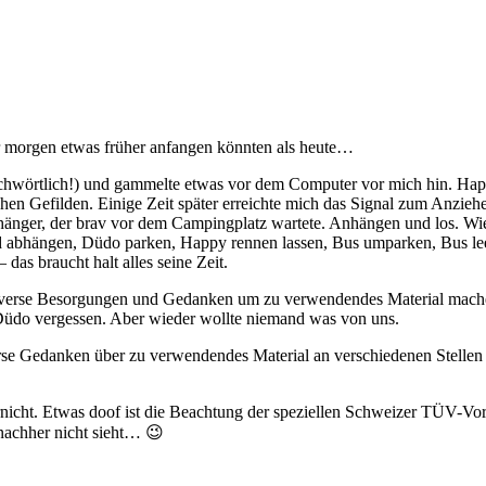
ir morgen etwas früher anfangen könnten als heute…
prichwörtlich!) und gammelte etwas vor dem Computer vor mich hin. Ha
schen Gefilden. Einige Zeit später erreichte mich das Signal zum Anzie
änger, der brav vor dem Campingplatz wartete. Anhängen und los. Wie
und abhängen, Düdo parken, Happy rennen lassen, Bus umparken, Bus
s braucht halt alles seine Zeit.
iverse Besorgungen und Gedanken um zu verwendendes Material mache
Düdo vergessen. Aber wieder wollte niemand was von uns.
rse Gedanken über zu verwendendes Material an verschiedenen Stellen
nicht. Etwas doof ist die Beachtung der speziellen Schweizer TÜV-Vorsc
nachher nicht sieht… 😉