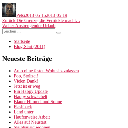
Autor
Veröffentlicht
am
Petsi
2013-05-15
2013-05-19
Beitragsnavigation
Vorheriger
Zurück
Die Grenze, die Verrückte macht…
Nächster
Beitrag:
Weiter
Anstrengender Urlaub
Suchen
Beitrag:
Suchen
nach:
Startseite
Blog-Start (2011)
Neueste Beiträge
Auto ohne festen Wohnsitz zulassen
Pop, Stolizei!
Vielen Dank!
Jetzt ist er weg
Ein Happy Update
Happy schwächelt
Blauer Himmel und Sonne
Flashback
Land unter
Haufenweise Arbeit
Alles auf Neustart
Steinhäusig wohnen