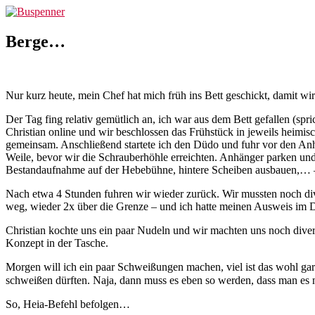
Zum
Buspenner
Inhalt
springen
Berge…
Nur kurz heute, mein Chef hat mich früh ins Bett geschickt, damit w
Der Tag fing relativ gemütlich an, ich war aus dem Bett gefallen (s
Christian online und wir beschlossen das Frühstück in jeweils heimi
gemeinsam. Anschließend startete ich den Düdo und fuhr vor den Anh
Weile, bevor wir die Schrauberhöhle erreichten. Anhänger parken 
Bestandaufnahme auf der Hebebühne, hintere Scheiben ausbauen,… – da
Nach etwa 4 Stunden fuhren wir wieder zurück. Wir mussten noch d
weg, wieder 2x über die Grenze – und ich hatte meinen Ausweis im 
Christian kochte uns ein paar Nudeln und wir machten uns noch dive
Konzept in der Tasche.
Morgen will ich ein paar Schweißungen machen, viel ist das wohl gar
schweißen dürften. Naja, dann muss es eben so werden, dass man es 
So, Heia-Befehl befolgen…