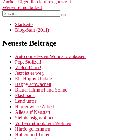
Beitragsnavigation
Vorheriger
Zurück
Eigentlich läuft es ganz gut…
Nächster
Beitrag:
Weiter
Schichtarbeit
Suchen
Beitrag:
Suchen
nach:
Startseite
Blog-Start (2011)
Neueste Beiträge
Auto ohne festen Wohnsitz zulassen
Pop, Stolizei!
Vielen Dank!
Jetzt ist er weg
Ein Happy Update
Happy schwächelt
Blauer Himmel und Sonne
Flashback
Land unter
Haufenweise Arbeit
Alles auf Neustart
Steinhäusig wohnen
Vorbei mit mobilem Wohnen
Hürde genommen
Höhen und Tiefen