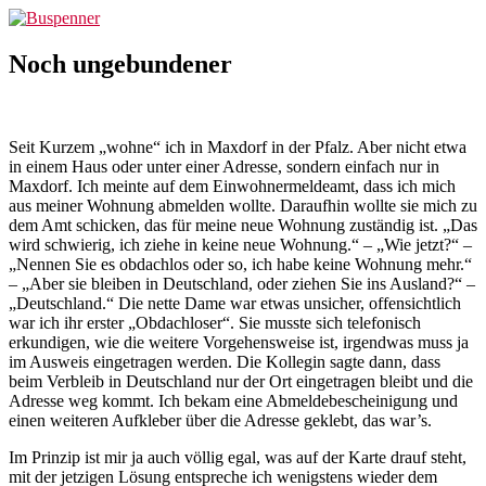
Zum
Buspenner
Inhalt
springen
Noch ungebundener
Seit Kurzem „wohne“ ich in Maxdorf in der Pfalz. Aber nicht etwa
in einem Haus oder unter einer Adresse, sondern einfach nur in
Maxdorf. Ich meinte auf dem Einwohnermeldeamt, dass ich mich
aus meiner Wohnung abmelden wollte. Daraufhin wollte sie mich zu
dem Amt schicken, das für meine neue Wohnung zuständig ist. „Das
wird schwierig, ich ziehe in keine neue Wohnung.“ – „Wie jetzt?“ –
„Nennen Sie es obdachlos oder so, ich habe keine Wohnung mehr.“
– „Aber sie bleiben in Deutschland, oder ziehen Sie ins Ausland?“ –
„Deutschland.“ Die nette Dame war etwas unsicher, offensichtlich
war ich ihr erster „Obdachloser“. Sie musste sich telefonisch
erkundigen, wie die weitere Vorgehensweise ist, irgendwas muss ja
im Ausweis eingetragen werden. Die Kollegin sagte dann, dass
beim Verbleib in Deutschland nur der Ort eingetragen bleibt und die
Adresse weg kommt. Ich bekam eine Abmeldebescheinigung und
einen weiteren Aufkleber über die Adresse geklebt, das war’s.
Im Prinzip ist mir ja auch völlig egal, was auf der Karte drauf steht,
mit der jetzigen Lösung entspreche ich wenigstens wieder dem