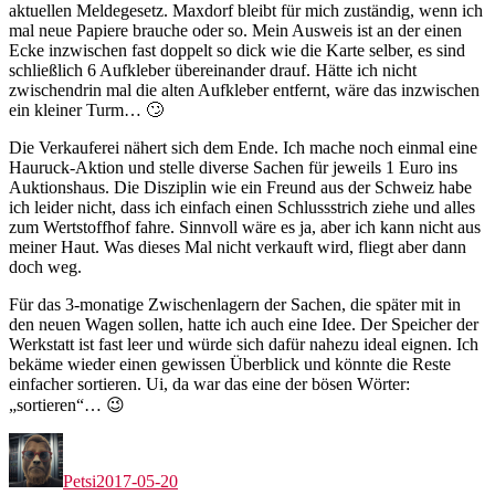
aktuellen Meldegesetz. Maxdorf bleibt für mich zuständig, wenn ich
mal neue Papiere brauche oder so. Mein Ausweis ist an der einen
Ecke inzwischen fast doppelt so dick wie die Karte selber, es sind
schließlich 6 Aufkleber übereinander drauf. Hätte ich nicht
zwischendrin mal die alten Aufkleber entfernt, wäre das inzwischen
ein kleiner Turm… 🙄
Die Verkauferei nähert sich dem Ende. Ich mache noch einmal eine
Hauruck-Aktion und stelle diverse Sachen für jeweils 1 Euro ins
Auktionshaus. Die Disziplin wie ein Freund aus der Schweiz habe
ich leider nicht, dass ich einfach einen Schlussstrich ziehe und alles
zum Wertstoffhof fahre. Sinnvoll wäre es ja, aber ich kann nicht aus
meiner Haut. Was dieses Mal nicht verkauft wird, fliegt aber dann
doch weg.
Für das 3-monatige Zwischenlagern der Sachen, die später mit in
den neuen Wagen sollen, hatte ich auch eine Idee. Der Speicher der
Werkstatt ist fast leer und würde sich dafür nahezu ideal eignen. Ich
bekäme wieder einen gewissen Überblick und könnte die Reste
einfacher sortieren. Ui, da war das eine der bösen Wörter:
„sortieren“… 😉
Autor
Veröffentlicht
am
Petsi
2017-05-20