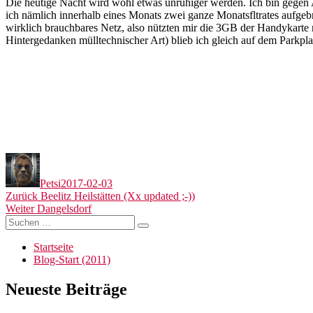
Die heutige Nacht wird wohl etwas unruhiger werden. Ich bin gegen Ab
ich nämlich innerhalb eines Monats zwei ganze Monatsfltrates aufgebr
wirklich brauchbares Netz, also nützten mir die 3GB der Handykarte 
Hintergedanken mülltechnischer Art) blieb ich gleich auf dem Parkpl
Autor
Veröffentlicht
am
Petsi
2017-02-03
Beitragsnavigation
Vorheriger
Zurück
Beelitz Heilstätten (Xx updated ;-))
Nächster
Beitrag:
Weiter
Dangelsdorf
Suchen
Beitrag:
Suchen
nach:
Startseite
Blog-Start (2011)
Neueste Beiträge