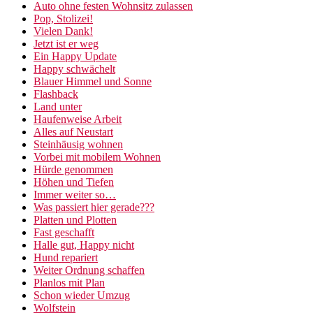
Auto ohne festen Wohnsitz zulassen
Pop, Stolizei!
Vielen Dank!
Jetzt ist er weg
Ein Happy Update
Happy schwächelt
Blauer Himmel und Sonne
Flashback
Land unter
Haufenweise Arbeit
Alles auf Neustart
Steinhäusig wohnen
Vorbei mit mobilem Wohnen
Hürde genommen
Höhen und Tiefen
Immer weiter so…
Was passiert hier gerade???
Platten und Plotten
Fast geschafft
Halle gut, Happy nicht
Hund repariert
Weiter Ordnung schaffen
Planlos mit Plan
Schon wieder Umzug
Wolfstein