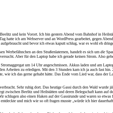
 Beelitz und kein Vorort. Ich bin gestern Abend vom Bahnhof in Heilstä
 Tag hatte ich am Webserver und an WordPress gearbeitet, gegen Aben
 aufgebraucht und bevor ich etwas kaputt schlug, war es wohl eh dringe
ersen Werbefähnchen an den Straßenlaternen, handelt es sich um
die
Spar
 versucht. Aber für den Laptop habe ich gerade keinen Strom. Also ge
s Stromaggregat um 14 Uhr angeschmissen. Akkus laden und am Laptop a
den Arbeiten zu erledigen. Mit den 3 Stunden kam ich ja auch fast hin.
lte, wie ich das gerne gehabt hätte. Das Ende vom Lied war, dass der 
z verbracht. Sehr ruhig dort. Das heutige Gassi durch den Wald wurde j
e liegt zwischen Beelitz und Heilstätten und deren Belegschaft kann au
 Wir schlugen also einen Haken auf der Gassirunde und waren so etwas 
e entdeckte und mich wie so oft fragen musste „würde ich hier dauerha