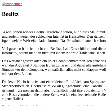
Zum
Buspenner
Inhalt
springen
Beelitz
Ja wie, schon wieder Beelitz? Irgendwie schon, nur dieses Mal direkt
und zudem wegen des schlechten Internet in Heilstätten. Den ganzen
irgendwelche Webseiten laden konnte. Das Frustfutter hatte ich schon
Viel gesehen habe ich nicht von Beelitz. Laut Ortsschildern und div
informativ, sofern man ihn nicht mit einem Android Tablet anzusehen
Das war aber gestern auch ein übler Computermarathon. Ich hatte da
war, das Aggregat 3 Stunden laufen zu lassen und dabei alle anstehen
Stunden vor dem Computer, weil natürlich alles nicht so klappen wol
wie vor dem Laden.
Die letzte Nacht hatte ich auf einer kleinen Randfläche am Sportplat
Sicherheitsbereich. Beelitz ist im V-Fall gut geschützt, eine Kasern
gewarnt – die meinen damit aber hoffentlich nicht ihre Soldaten…!?
eine Reserverunde in die andere Ecke, wo ich eine leerstehende Hall
eigene Halle.)