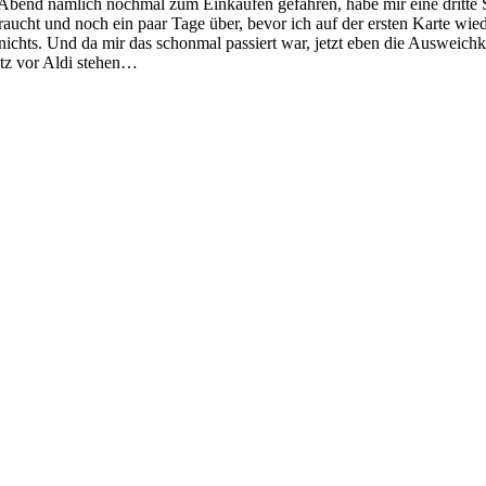
end nämlich nochmal zum Einkaufen gefahren, habe mir eine dritte SIM-
aucht und noch ein paar Tage über, bevor ich auf der ersten Karte wie
nichts. Und da mir das schonmal passiert war, jetzt eben die Ausweic
atz vor Aldi stehen…