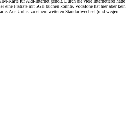
Karte für Aldi-Internet geholt. Durch die viele Internetterei hatte
der eine Flatrate mit 5GB buchen konnte. Vodafone hat hier aber kein
hkarte. Aus Unlust zu einem weiteren Standortwechsel (und wegen