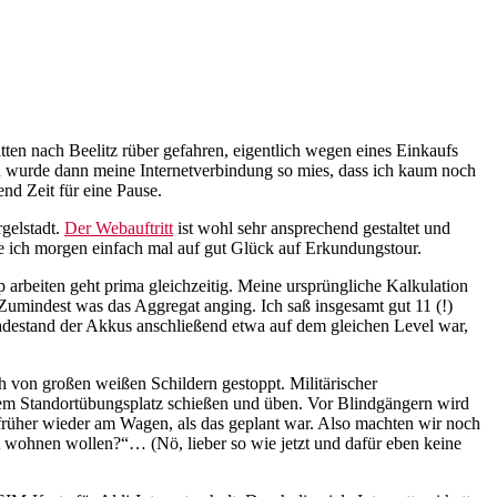
tten nach Beelitz rüber gefahren, eigentlich wegen eines Einkaufs
d wurde dann meine Internetverbindung so mies, dass ich kaum noch
nd Zeit für eine Pause.
gelstadt.
Der Webauftritt
ist wohl sehr ansprechend gestaltet und
he ich morgen einfach mal auf gut Glück auf Erkundungstour.
rbeiten geht prima gleichzeitig. Meine ursprüngliche Kalkulation
 Zumindest was das Aggregat anging. Ich saß insgesamt gut 11 (!)
Ladestand der Akkus anschließend etwa auf dem gleichen Level war,
äh von großen weißen Schildern gestoppt. Militärischer
f dem Standortübungsplatz schießen und üben. Vor Blindgängern wird
früher wieder am Wagen, als das geplant war. Also machten wir noch
ft wohnen wollen?“… (Nö, lieber so wie jetzt und dafür eben keine