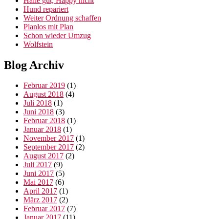
Halle gut, Happy nicht
Hund repariert
Weiter Ordnung schaffen
Planlos mit Plan
Schon wieder Umzug
Wolfstein
Blog Archiv
Februar 2019
(1)
August 2018
(4)
Juli 2018
(1)
Juni 2018
(3)
Februar 2018
(1)
Januar 2018
(1)
November 2017
(1)
September 2017
(2)
August 2017
(2)
Juli 2017
(9)
Juni 2017
(5)
Mai 2017
(6)
April 2017
(1)
März 2017
(2)
Februar 2017
(7)
Januar 2017
(11)