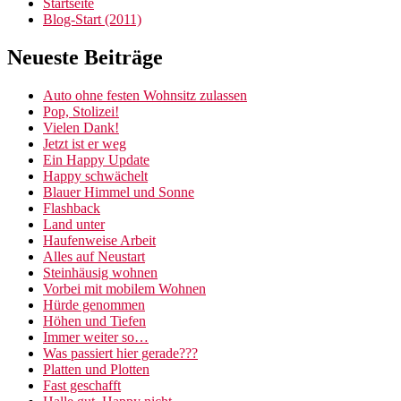
Startseite
Blog-Start (2011)
Neueste Beiträge
Auto ohne festen Wohnsitz zulassen
Pop, Stolizei!
Vielen Dank!
Jetzt ist er weg
Ein Happy Update
Happy schwächelt
Blauer Himmel und Sonne
Flashback
Land unter
Haufenweise Arbeit
Alles auf Neustart
Steinhäusig wohnen
Vorbei mit mobilem Wohnen
Hürde genommen
Höhen und Tiefen
Immer weiter so…
Was passiert hier gerade???
Platten und Plotten
Fast geschafft