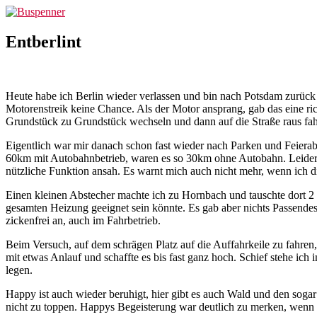
Zum
Buspenner
Inhalt
springen
Entberlint
Heute habe ich Berlin wieder verlassen und bin nach Potsdam zurück g
Motorenstreik keine Chance. Als der Motor ansprang, gab das eine ri
Grundstück zu Grundstück wechseln und dann auf die Straße raus fa
Eigentlich war mir danach schon fast wieder nach Parken und Feierabe
60km mit Autobahnbetrieb, waren es so 30km ohne Autobahn. Leider z
nützliche Funktion ansah. Es warnt mich auch nicht mehr, wenn ich di
Einen kleinen Abstecher machte ich zu Hornbach und tauschte dort 2
gesamten Heizung geeignet sein könnte. Es gab aber nichts Passendes. 
zickenfrei an, auch im Fahrbetrieb.
Beim Versuch, auf dem schrägen Platz auf die Auffahrkeile zu fahren, 
mit etwas Anlauf und schaffte es bis fast ganz hoch. Schief stehe i
legen.
Happy ist auch wieder beruhigt, hier gibt es auch Wald und den sogar 
nicht zu toppen. Happys Begeisterung war deutlich zu merken, wenn