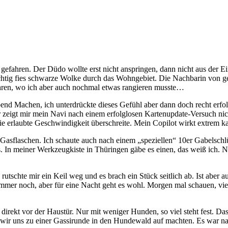
efahren. Der Düdo wollte erst nicht anspringen, dann nicht aus der Ein
chtig fies schwarze Wolke durch das Wohngebiet. Die Nachbarin von geg
hren, wo ich aber auch nochmal etwas rangieren musste…
nd Machen, ich unterdrückte dieses Gefühl aber dann doch recht erfolg
eigt mir mein Navi nach einem erfolglosen Kartenupdate-Versuch nich
e erlaubte Geschwindigkeit überschreite. Mein Copilot wirkt extrem kas
 Gasflaschen. Ich schaute auch nach einem „speziellen“ 10er Gabelsch
In meiner Werkzeugkiste in Thüringen gäbe es einen, das weiß ich. Nütz
rutschte mir ein Keil weg und es brach ein Stück seitlich ab. Ist aber 
ch immer noch, aber für eine Nacht geht es wohl. Morgen mal schauen, 
direkt vor der Haustür. Nur mit weniger Hunden, so viel steht fest. Das 
 wir uns zu einer Gassirunde in den Hundewald auf machten. Es war n