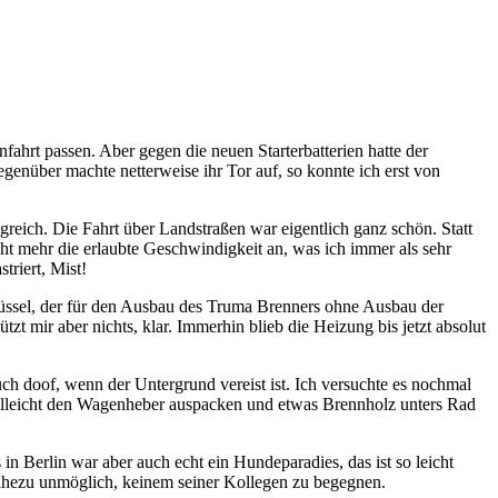
fahrt passen. Aber gegen die neuen Starterbatterien hatte der
enüber machte netterweise ihr Tor auf, so konnte ich erst von
reich. Die Fahrt über Landstraßen war eigentlich ganz schön. Statt
t mehr die erlaubte Geschwindigkeit an, was ich immer als sehr
triert, Mist!
lüssel, der für den Ausbau des Truma Brenners ohne Ausbau der
t mir aber nichts, klar. Immerhin blieb die Heizung bis jetzt absolut
auch doof, wenn der Untergrund vereist ist. Ich versuchte es nochmal
vielleicht den Wagenheber auspacken und etwas Brennholz unters Rad
in Berlin war aber auch echt ein Hundeparadies, das ist so leicht
ahezu unmöglich, keinem seiner Kollegen zu begegnen.