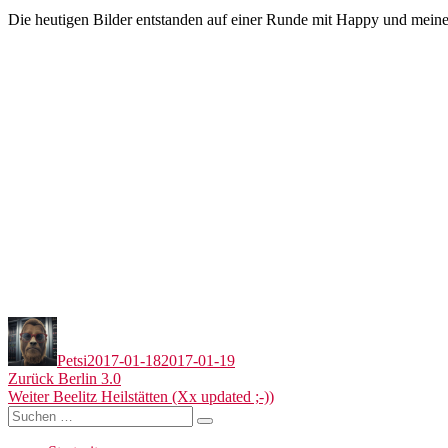
Die heutigen Bilder entstanden auf einer Runde mit Happy und mein
Autor
Veröffentlicht
am
Petsi
2017-01-18
2017-01-19
Beitragsnavigation
Vorheriger
Zurück
Berlin 3.0
Nächster
Beitrag:
Weiter
Beelitz Heilstätten (Xx updated ;-))
Suchen
Beitrag:
Suchen
nach: