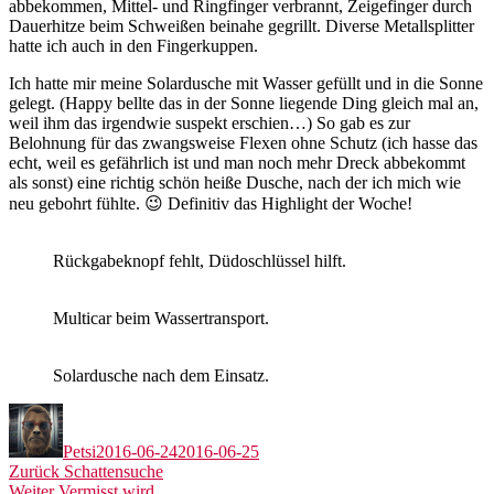
abbekommen, Mittel- und Ringfinger verbrannt, Zeigefinger durch
Dauerhitze beim Schweißen beinahe gegrillt. Diverse Metallsplitter
hatte ich auch in den Fingerkuppen.
Ich hatte mir meine Solardusche mit Wasser gefüllt und in die Sonne
gelegt. (Happy bellte das in der Sonne liegende Ding gleich mal an,
weil ihm das irgendwie suspekt erschien…) So gab es zur
Belohnung für das zwangsweise Flexen ohne Schutz (ich hasse das
echt, weil es gefährlich ist und man noch mehr Dreck abbekommt
als sonst) eine richtig schön heiße Dusche, nach der ich mich wie
neu gebohrt fühlte. 😉 Definitiv das Highlight der Woche!
Rückgabeknopf fehlt, Düdoschlüssel hilft.
Multicar beim Wassertransport.
Solardusche nach dem Einsatz.
Autor
Veröffentlicht
am
Petsi
2016-06-24
2016-06-25
Beitragsnavigation
Vorheriger
Zurück
Schattensuche
Nächster
Beitrag:
Weiter
Vermisst wird …