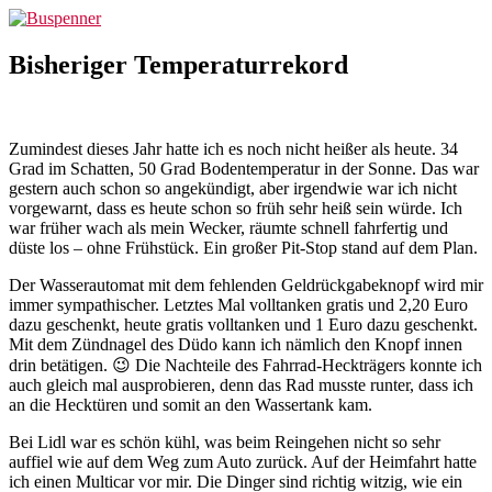
Zum
Buspenner
Inhalt
springen
Bisheriger Temperaturrekord
Zumindest dieses Jahr hatte ich es noch nicht heißer als heute. 34
Grad im Schatten, 50 Grad Bodentemperatur in der Sonne. Das war
gestern auch schon so angekündigt, aber irgendwie war ich nicht
vorgewarnt, dass es heute schon so früh sehr heiß sein würde. Ich
war früher wach als mein Wecker, räumte schnell fahrfertig und
düste los – ohne Frühstück. Ein großer Pit-Stop stand auf dem Plan.
Der Wasserautomat mit dem fehlenden Geldrückgabeknopf wird mir
immer sympathischer. Letztes Mal volltanken gratis und 2,20 Euro
dazu geschenkt, heute gratis volltanken und 1 Euro dazu geschenkt.
Mit dem Zündnagel des Düdo kann ich nämlich den Knopf innen
drin betätigen. 😉 Die Nachteile des Fahrrad-Heckträgers konnte ich
auch gleich mal ausprobieren, denn das Rad musste runter, dass ich
an die Hecktüren und somit an den Wassertank kam.
Bei Lidl war es schön kühl, was beim Reingehen nicht so sehr
auffiel wie auf dem Weg zum Auto zurück. Auf der Heimfahrt hatte
ich einen Multicar vor mir. Die Dinger sind richtig witzig, wie ein