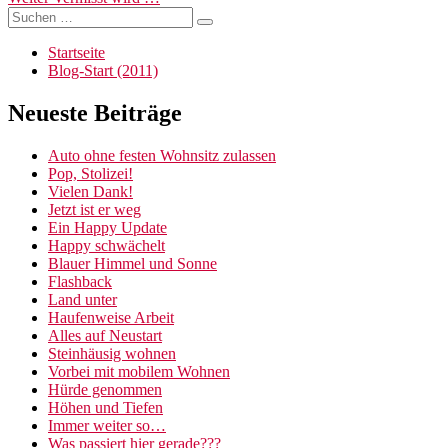
Suchen
Beitrag:
Suchen
nach:
Startseite
Blog-Start (2011)
Neueste Beiträge
Auto ohne festen Wohnsitz zulassen
Pop, Stolizei!
Vielen Dank!
Jetzt ist er weg
Ein Happy Update
Happy schwächelt
Blauer Himmel und Sonne
Flashback
Land unter
Haufenweise Arbeit
Alles auf Neustart
Steinhäusig wohnen
Vorbei mit mobilem Wohnen
Hürde genommen
Höhen und Tiefen
Immer weiter so…
Was passiert hier gerade???