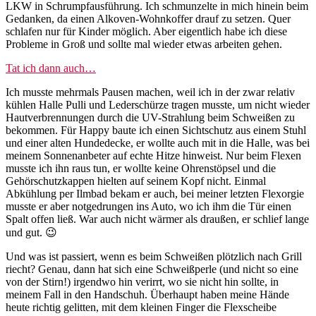
LKW in Schrumpfausführung. Ich schmunzelte in mich hinein beim
Gedanken, da einen Alkoven-Wohnkoffer drauf zu setzen. Quer
schlafen nur für Kinder möglich. Aber eigentlich habe ich diese
Probleme in Groß und sollte mal wieder etwas arbeiten gehen.
Tat ich dann auch…
Ich musste mehrmals Pausen machen, weil ich in der zwar relativ
kühlen Halle Pulli und Lederschürze tragen musste, um nicht wieder
Hautverbrennungen durch die UV-Strahlung beim Schweißen zu
bekommen. Für Happy baute ich einen Sichtschutz aus einem Stuhl
und einer alten Hundedecke, er wollte auch mit in die Halle, was bei
meinem Sonnenanbeter auf echte Hitze hinweist. Nur beim Flexen
musste ich ihn raus tun, er wollte keine Ohrenstöpsel und die
Gehörschutzkappen hielten auf seinem Kopf nicht. Einmal
Abkühlung per Ilmbad bekam er auch, bei meiner letzten Flexorgie
musste er aber notgedrungen ins Auto, wo ich ihm die Tür einen
Spalt offen ließ. War auch nicht wärmer als draußen, er schlief lange
und gut. 😉
Und was ist passiert, wenn es beim Schweißen plötzlich nach Grill
riecht? Genau, dann hat sich eine Schweißperle (und nicht so eine
von der Stirn!) irgendwo hin verirrt, wo sie nicht hin sollte, in
meinem Fall in den Handschuh. Überhaupt haben meine Hände
heute richtig gelitten, mit dem kleinen Finger die Flexscheibe