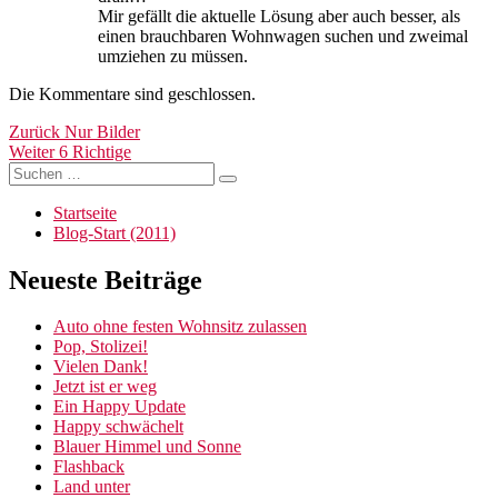
Mir gefällt die aktuelle Lösung aber auch besser, als
einen brauchbaren Wohnwagen suchen und zweimal
umziehen zu müssen.
Die Kommentare sind geschlossen.
Beitragsnavigation
Vorheriger
Zurück
Nur Bilder
Nächster
Beitrag:
Weiter
6 Richtige
Suchen
Beitrag:
Suchen
nach:
Startseite
Blog-Start (2011)
Neueste Beiträge
Auto ohne festen Wohnsitz zulassen
Pop, Stolizei!
Vielen Dank!
Jetzt ist er weg
Ein Happy Update
Happy schwächelt
Blauer Himmel und Sonne
Flashback
Land unter