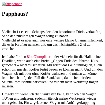
Zum
Buspenner
Inhalt
springen
Papphaus?
Vielleicht ist es eine Schnapsidee, den bewohnten Düdo verkaufen,
ohne den zukünftigen Wagen fertig zu haben…
Vielleicht ist es aber auch nur eine weitere kleine Unannehmlichkeit,
die es in Kauf zu nehmen gilt, um das nächstgrößere Ziel zu
erreichen.
Ich habe für den
814 Glumpliner
-oder vielmehr für die Halle- eine
Deadline, wenn auch eine breite. „Gegen Ende des Jahres“. Kurz
gerechnet – nicht zu schaffen. Mir reicht das Geld unmöglich, allein
schon um nur den Koffer fertig bauen zu können nicht. Und um den
Wagen -ob mit oder ohne Koffer- zulassen und nutzen zu können,
brauche ich auf jeden Fall die Staukästen, da die bei mir den
Seitenaufprallschutz darstellen und zudem mein Werkzeug tragen
müssen.
Umgekehrt, wenn ich die Staukästen baue, kann ich den Wagen
TÜVen und zulassen, zudem hätte ich meine Werkzeuge wieder
untergebracht. Ein zugelassener Wagen mit Anhängerkupplung