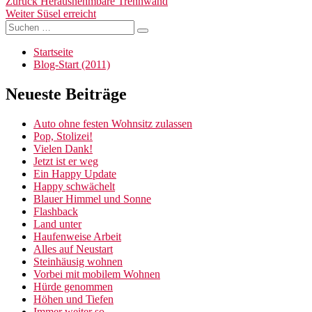
Beitragsnavigation
Vorheriger
Zurück
Herausnehmbare Trennwand
Nächster
Beitrag:
Weiter
Süsel erreicht
Suchen
Beitrag:
Suchen
nach:
Startseite
Blog-Start (2011)
Neueste Beiträge
Auto ohne festen Wohnsitz zulassen
Pop, Stolizei!
Vielen Dank!
Jetzt ist er weg
Ein Happy Update
Happy schwächelt
Blauer Himmel und Sonne
Flashback
Land unter
Haufenweise Arbeit
Alles auf Neustart
Steinhäusig wohnen
Vorbei mit mobilem Wohnen
Hürde genommen
Höhen und Tiefen
Immer weiter so…