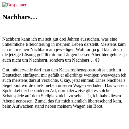
Zum
Buspenner
Inhalt
springen
Nachbars…
Nachbarn kann ich mir seit gut drei Jahren aussuchen, was eine
unheimliche Erleichterung in meinem Leben darstellt. Meistens kam
ich mit meinen Nachbarn am jeweiligen Wohnort ja gut klar, doch
die jetzige Lösung gefällt mir um Längen besser. Aber hier geht es ja
auch nicht um Nachbar
n
, sondern um Nachbar
s
… 😉
Gut, mittlerweile darf man den Katastrophenapostroph ja auch im
Deutschen einfügen, mir gefällt er allerdings weniger, weswegen ich
auch meistens darauf verzichte. Okay, jetzt einmal: Eines Nachbar’s
Segelboot wurde direkt neben unseren Wagen verladen. Das war ein
Spektakel der besonderen Art, normalerweise gibt es solche
Schauspiele auf dem Stellplatz nicht zu sehen. Ja, ich habe diesen
Abend genossen. Zumal das für mich ziemlich überraschend kam,
beim Aufwachen stand neben meinem Wagen ein Boot.