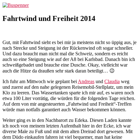
Zum
Buspenner
Inhalt
springen
Fahrtwind und Freiheit 2014
Gut, mit Fahrtwind sieht es bei mir ja meistens nicht so üppig aus, je
nach Strecke und Steigung ist der Rückenwind oft sogar schneller.
Und dazu braucht man nicht mal die Schweiz, sondern es reicht
auch so eine Steigung wie auf der A8 bei Karlsbad. Danach bin ich
schweißgebadet und brauche eine Dusche. Okay, vielleicht war
auch die Hitze da draußen sehr stark daran beteiligt… 😉
Ich fuhr am Mittwoch wie geplant bei
Andreas
und
Claudia
weg
und zuerst auf den nahe gelegenen Reisemobil-Stellplatz, um mein
Klo zu leeren. Das Wassertanken sparte ich mir auf, es waren noch
etwa 100 Liter vorrätig, die würden für die folgenden Tage reichen.
Auf dem von mir angesteuerten „Fahrtwind und Freiheit“-Treffen
würde man notfalls garantiert auch Wasser bekommen können.
Weiter ging es in den Nachbarort zu Edeka. Diesen Laden kannte
ich noch von meinem letzten Aufenthalt hier in der Ecke, ich war
diverse Male zu Fuß und mit dem alten Dreirad dort gewesen. Mit
dem Düdo einkaufen fahren ist viel bequemer, man hat keine