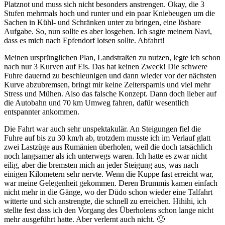
Platznot und muss sich nicht besonders anstrengen. Okay, die 3
Stufen mehrmals hoch und runter und ein paar Kniebeugen um die
Sachen in Kühl- und Schränken unter zu bringen, eine lösbare
Aufgabe. So, nun sollte es aber losgehen. Ich sagte meinem Navi,
dass es mich nach Epfendorf lotsen sollte. Abfahrt!
Meinen ursprünglichen Plan, Landstraßen zu nutzen, legte ich schon
nach nur 3 Kurven auf Eis. Das hat keinen Zweck! Die schwere
Fuhre dauernd zu beschleunigen und dann wieder vor der nächsten
Kurve abzubremsen, bringt mir keine Zeitersparnis und viel mehr
Stress und Mühen. Also das falsche Konzept. Dann doch lieber auf
die Autobahn und 70 km Umweg fahren, dafür wesentlich
entspannter ankommen.
Die Fahrt war auch sehr unspektakulär. An Steigungen fiel die
Fuhre auf bis zu 30 km/h ab, trotzdem musste ich im Verlauf glatt
zwei Lastzüge aus Rumänien überholen, weil die doch tatsächlich
noch langsamer als ich unterwegs waren. Ich hatte es zwar nicht
eilig, aber die bremsten mich an jeder Steigung aus, was nach
einigen Kilometern sehr nervte. Wenn die Kuppe fast erreicht war,
war meine Gelegenheit gekommen. Deren Brummis kamen einfach
nicht mehr in die Gänge, wo der Düdo schon wieder eine Talfahrt
witterte und sich anstrengte, die schnell zu erreichen. Hihihi, ich
stellte fest dass ich den Vorgang des Überholens schon lange nicht
mehr ausgeführt hatte. Aber verlernt auch nicht. 🙂