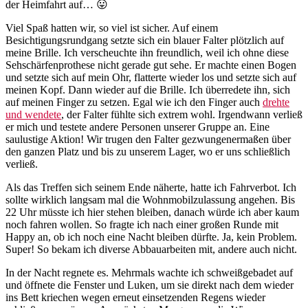
der Heimfahrt auf… 😛
Viel Spaß hatten wir, so viel ist sicher. Auf einem
Besichtigungsrundgang setzte sich ein blauer Falter plötzlich auf
meine Brille. Ich verscheuchte ihn freundlich, weil ich ohne diese
Sehschärfenprothese nicht gerade gut sehe. Er machte einen Bogen
und setzte sich auf mein Ohr, flatterte wieder los und setzte sich auf
meinen Kopf. Dann wieder auf die Brille. Ich überredete ihn, sich
auf meinen Finger zu setzen. Egal wie ich den Finger auch
drehte
und wendete
, der Falter fühlte sich extrem wohl. Irgendwann verließ
er mich und testete andere Personen unserer Gruppe an. Eine
saulustige Aktion! Wir trugen den Falter gezwungenermaßen über
den ganzen Platz und bis zu unserem Lager, wo er uns schließlich
verließ.
Als das Treffen sich seinem Ende näherte, hatte ich Fahrverbot. Ich
sollte wirklich langsam mal die Wohnmobilzulassung angehen. Bis
22 Uhr müsste ich hier stehen bleiben, danach würde ich aber kaum
noch fahren wollen. So fragte ich nach einer großen Runde mit
Happy an, ob ich noch eine Nacht bleiben dürfte. Ja, kein Problem.
Super! So bekam ich diverse Abbauarbeiten mit, andere auch nicht.
In der Nacht regnete es. Mehrmals wachte ich schweißgebadet auf
und öffnete die Fenster und Luken, um sie direkt nach dem wieder
ins Bett kriechen wegen erneut einsetzenden Regens wieder