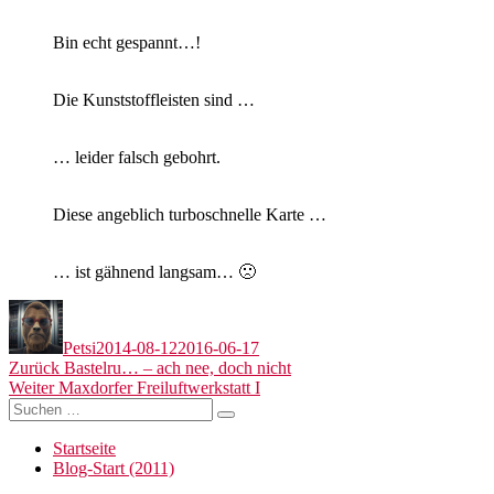
Bin echt gespannt…!
Die Kunststoffleisten sind …
… leider falsch gebohrt.
Diese angeblich turboschnelle Karte …
… ist gähnend langsam… 🙁
Autor
Veröffentlicht
am
Petsi
2014-08-12
2016-06-17
Beitragsnavigation
Vorheriger
Zurück
Bastelru… – ach nee, doch nicht
Nächster
Beitrag:
Weiter
Maxdorfer Freiluftwerkstatt I
Suchen
Beitrag:
Suchen
nach:
Startseite
Blog-Start (2011)