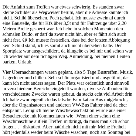
Die Anfahrt zum Treffen war etwas schwierig. Es standen zwar
kleine Schilder als Wegweiser herum, aber die Adresse kannte ich
nicht. Schild übersehen, Pech gehabt. Ich musste zweimal durch
eine Baustelle, die für Kfz über 3,5t und für Fahrzeuge über 2,20
Metern Breite gesperrt war. Ich liebe in solchen Momenten den
schmalen Düdo, er darf da zwar nicht hin, aber er fährt sich auch
nicht fest. 😉 Ich musste feststellen, dass bei der letzten Abbiegung
kein Schild stand, ich es somit auch nicht übersehen hatte. Der
Sportplatz war ausgeschildert, da klingelte es bei mir und schon war
ich wieder auf dem richtigen Weg. Anmeldung, bei meinen Leuten
parken, Urlaub.
Vier Übernachtungen waren geplant, also 5 Tage Bustreffen, Musik,
Lagerfeuer und chillen. Sehr schön organisiert und ausgeführt, das
kann ich nicht anders sagen. Der Platz war ordentlich und sinnvoll
in verschiedene Bereiche eingeteilt worden, diverse Aufbauten für
verschiedenste Zwecke waren gebaut, da steckt echt viel Arbeit drin.
Ich hatte zwar eigentlich das falsche Fabrikat an Bus mitgebracht,
aber die Organisatoren und anderen VW-Bus Fahrer sind da eher
entspannt. Lediglich meine Wäschewaschaktion wurde aus einer
Besucherecke mit Kommentaren wie „Wenn einer schon eine
Waschmaschine auf ein Treffen mitbringt, da muss man sich schon
fragen…“ diskutiert. Aber natürlich nicht mit mir. Meine Freiheit
hört jedenfalls weder beim Wäsche waschen, noch am Sonntag bei