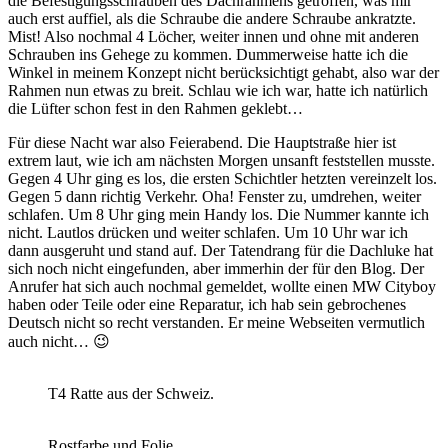
die Befestigungsschrauben des Dachrahmens getroffen, was mir
auch erst auffiel, als die Schraube die andere Schraube ankratzte.
Mist! Also nochmal 4 Löcher, weiter innen und ohne mit anderen
Schrauben ins Gehege zu kommen. Dummerweise hatte ich die
Winkel in meinem Konzept nicht berücksichtigt gehabt, also war der
Rahmen nun etwas zu breit. Schlau wie ich war, hatte ich natürlich
die Lüfter schon fest in den Rahmen geklebt…
Für diese Nacht war also Feierabend. Die Hauptstraße hier ist
extrem laut, wie ich am nächsten Morgen unsanft feststellen musste.
Gegen 4 Uhr ging es los, die ersten Schichtler hetzten vereinzelt los.
Gegen 5 dann richtig Verkehr. Oha! Fenster zu, umdrehen, weiter
schlafen. Um 8 Uhr ging mein Handy los. Die Nummer kannte ich
nicht. Lautlos drücken und weiter schlafen. Um 10 Uhr war ich
dann ausgeruht und stand auf. Der Tatendrang für die Dachluke hat
sich noch nicht eingefunden, aber immerhin der für den Blog. Der
Anrufer hat sich auch nochmal gemeldet, wollte einen MW Cityboy
haben oder Teile oder eine Reparatur, ich hab sein gebrochenes
Deutsch nicht so recht verstanden. Er meine Webseiten vermutlich
auch nicht… 😉
T4 Ratte aus der Schweiz.
Rostfarbe und Folie.