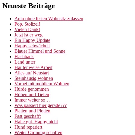
Neueste Beiträge
Auto ohne festen Wohnsitz zulassen
Pop, Stolizei!
Vielen Dank!
Jetzt ist er weg
Ein Happy Update
Happy schwächelt
Blauer Himmel und Sonne
Flashback
Land unter
Haufenweise Arbeit
Alles auf Neustart
Steinhäusig wohnen
Vorbei mit mobilem Wohnen
Hürde genommen
Höhen und Tiefen
Immer weiter so…
Was passiert hier gerade???
Platten und Plotten
Fast geschafft
Halle gut, Happy nicht
Hund repariert
Weiter Ordnung schaffen