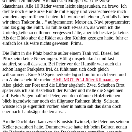
schließen zu müssen. Am nächsten Morgen war die Wiese
klatschnass. Alle 10 Räder waren leicht eingesunken, na bravo. Ich
drehte noch eine kurze Runde mit Happy und verabschiedete mich
von den angetroffenen Leuten. Ich wurde mit einem „Notfalls haben
wir einen Traktor da…“ aufgemuntert. Motor an, Navi programmiert
und los ging die Fahrt. Es fühlte sich etwas an, als wenn ich die
Unterlegkeile zu entfernen vergessen hätte, aber ich besitze ja keine.
Als der Düdo aber die Räder aus den Kuhlen gezogen hatte, fuhr er
einfach los als wäre nichts gewesen. Prima.
Die Fahrt in die Pfalz brachte außer einem Tank voll Diesel bei
Pforzheim keine Neuerungen. Völlig unspektakulär und fast
staufrei, so soll das sein. Bei Peter vor der Haustür war auch ein
schön langer Parkplatz frei, da fühlt man sich doch gleich
willkommen. Eine SD Speicherkarte lag schon für mich bereit und
ein Abholschein für meine
AMUMOT PC-Lüfter Klimaanlage
.
Also gleich zur Post und die Lüfter abgeholt. Zwei Scheiben Brot
später saß ich am Basteltisch der Kinder und malte die Sägelinien
auf. Beim Sägen half mir Peter, von dem dünnen Holzbrettchen
blieb irgendwie nur noch ein filigraner Rahmen übrig. Seltsam,
wusste ich ja eigentlich vorher, aber in natura sah das dann doch
eher nach Laubsägearbeiten aus…
An die Dachluken kam zwei Kunststoffwinkel, die Peter aus seinem
Keller gezaubert hatte. Dummerweise hatte ich beim Bohren genau