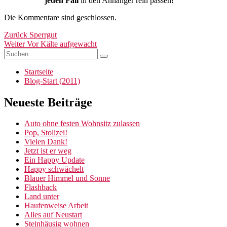
jeden Fall
in den Anhänger rein passen!
Die Kommentare sind geschlossen.
Beitragsnavigation
Vorheriger
Zurück
Sperrgut
Nächster
Beitrag:
Weiter
Vor Kälte aufgewacht
Suchen
Beitrag:
Suchen
nach:
Startseite
Blog-Start (2011)
Neueste Beiträge
Auto ohne festen Wohnsitz zulassen
Pop, Stolizei!
Vielen Dank!
Jetzt ist er weg
Ein Happy Update
Happy schwächelt
Blauer Himmel und Sonne
Flashback
Land unter
Haufenweise Arbeit
Alles auf Neustart
Steinhäusig wohnen