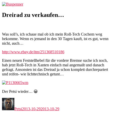
Zum
Buspenner
Inhalt
springen
Dreirad zu verkaufen…
Was soll’s, ich schaue mal ob ich mein Roll-Tech Cochem weg
bekomme. Wenn es jemand in den 30 Tagen kauft, ist es gut, wenn
nicht, auch…
http://www.ebay.de/itm/251368510186
Einen neuen Feststellhebel für die vordere Bremse suche ich noch,
hab jetzt Roll-Tech in Xanten einfach mal angemailt und danach
gefragt. Ansonsten ist das Dreirad ja schon komplett durchrepariert
und reifen- wie lichttechnisch getunt…
Der Petsi wieder… 😀
Autor
Veröffentlicht
am
Petsi
2013-10-29
2013-10-29