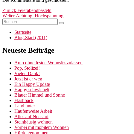
Die Kommentare sind geschlossen.
Beitragsnavigation
Vorheriger
Zurück
Feierabendbasteln
Nächster
Beitrag:
Weiter
Achtung, Hochspannung
Suchen
Beitrag:
Suchen
nach:
Startseite
Blog-Start (2011)
Neueste Beiträge
Auto ohne festen Wohnsitz zulassen
Pop, Stolizei!
Vielen Dank!
Jetzt ist er weg
Ein Happy Update
Happy schwächelt
Blauer Himmel und Sonne
Flashback
Land unter
Haufenweise Arbeit
Alles auf Neustart
Steinhäusig wohnen
Vorbei mit mobilem Wohnen
Hürde genommen