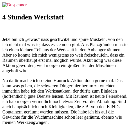
Zum
Buspenner
Inhalt
springen
4 Stunden Werkstatt
Jetzt bin ich „etwas“ nass geschwitzt und spüre Muskeln, von den
ich nicht mal wusste, dass es sie noch gibt. Aus Platzgründen musste
ich einen kleinen Teil aus der Werkstatt in den Anhänger räumen.
Aber so konnte ich mich wenigstens so weit freischaufeln, dass ein
Räumen überhaupt erst mal möglich wurde. Akut nötig war diese
Aktion geworden, weil morgen ein großer Teil der Maschinen
abgeholt wird.
Na dafür mache ich so eine Hauruck-Aktion doch gerne mal. Das
kann was geben, die schweren Dinger hier herum zu wuchten.
immerhin habe ich den Werkstattkran, der dürfte zum Einladen
(hoffentlich!) gute Dienste leisten. Mit Räumen ist heute Feierabend,
ich hab morgen vermutlich noch etwas Zeit vor der Abholung. Sind
auch hauptsächlich noch Kleinigkeiten, die z.B. von den KIND-
Containern geräumt werden müssen. Die habe ich bis auf die
Gewichte für die Wuchtmaschine schon leer geräumt, ebenso wie
meinen Werkzeugwagen.