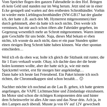
Vom Speicher flogen den ganzen Fahrradteile in den Hof. Bringen
eh kein Geld und standen nur im Weg herum. Jetzt sind sie in einer
Ecke gestapelt und warten auf den erstbesten Schrotthändler. Vorhin
ist wieder mein Lieblingsschrotthändler (NW-GB17 hat der glaube
ich, der hatte z.B. auch den Mt. Hymerrest mitgenommen) hier
durch gebimmelt, aber da hatte ich noch nichts. Den werde ich
vermissen, hat mir auch schon öfters alte Fahrräder gegeben, im
Gegenzug wesentlich mehr an Schrott mitgenommen. Waren immer
gute Geschäfte für uns beide. Naja, dieses Mal bekam er eben
nichts, ich wusste da auch nicht, dass er ein paar Stunden später
einen riesigen Berg Schrott hätte haben können. War eher spontan
entschieden…
Weil ich eh da oben war, holte ich gleich die Sitzbank mit runter, die
für 1 Euro verkauft wurde. Okay, ich dachte dass der die heute
holen kommen wollte, aber der hatte sich ja, wie mir mein
Spickzettel verriet, erst für morgen hier angekündigt…
Dann habe ich heute fast Feierabend. Ein Paket könnte ich noch
richten, die Chromradkappen sind schon bezahlt… 🙂
Nachher möchte ich nochmal an die Lau B. gehen, ich hatte gestern
angefangen, die VAPE Lichtmaschine und Zündanlage einzubauen.
Im Motor sind schon die richtigen Komponenten drin und hinter
dem Scheinwerfer ist alles Alte raus und das Neue drin. Ach ja,
in
den Lampen auch überall. Musste ja von 6V auf 12V gewechselt