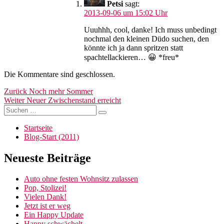
Petsi
sagt:
2013-09-06 um 15:02 Uhr
Uuuhhh, cool, danke! Ich muss unbedingt
nochmal den kleinen Düdo suchen, den
könnte ich ja dann spritzen statt
spachtellackieren… 😀 *freu*
Die Kommentare sind geschlossen.
Beitragsnavigation
Vorheriger
Zurück
Noch mehr Sommer
Nächster
Beitrag:
Weiter
Neuer Zwischenstand erreicht
Suchen
Beitrag:
Suchen
nach:
Startseite
Blog-Start (2011)
Neueste Beiträge
Auto ohne festen Wohnsitz zulassen
Pop, Stolizei!
Vielen Dank!
Jetzt ist er weg
Ein Happy Update
Happy schwächelt