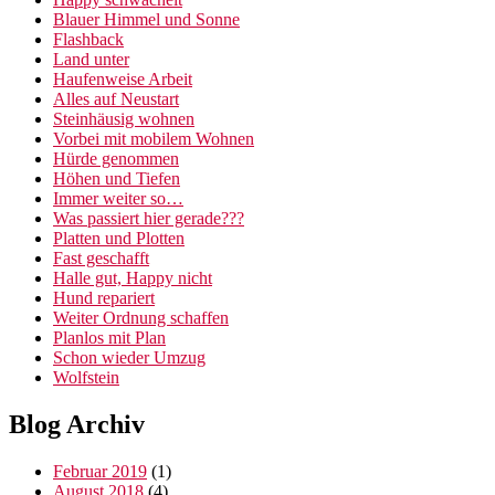
Blauer Himmel und Sonne
Flashback
Land unter
Haufenweise Arbeit
Alles auf Neustart
Steinhäusig wohnen
Vorbei mit mobilem Wohnen
Hürde genommen
Höhen und Tiefen
Immer weiter so…
Was passiert hier gerade???
Platten und Plotten
Fast geschafft
Halle gut, Happy nicht
Hund repariert
Weiter Ordnung schaffen
Planlos mit Plan
Schon wieder Umzug
Wolfstein
Blog Archiv
Februar 2019
(1)
August 2018
(4)