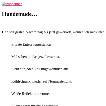
Zum
Buspenner
Inhalt
springen
Hundemüde…
Hab seit gesten Nachmittag bis jetzt gewerkelt, wenn auch mit vielen 
Private Entsorgungsstation
Mal sehen ob das jetzt besser ist.
Sieht auf jeden Fall ungewöhnlich aus.
Kühlschrank wieder auf Normalstellung.
Weiße Reflektoren vorne.
Fliegengitter für die Schiebetür.