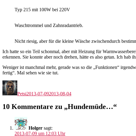
Typ 215 mit 100W bei 220V
Waschtrommel und Zahnradantrieb.
Nicht riesig, aber für die kleine Wäsche zwischendurch bestim
Ich hatte so ein Teil schonmal, aber mit Heizung für Warmwasserbe
erkennen. Sie konnte aber noch drehen, hätte es also getan. Ich hab ihr
Weniger ist manchmal mehr, gerade was so die „Funktionen“ irgendwe
fertig“. Mal sehen wie sie tut.
Autor
Veröffentlicht
am
Petsi
2013-07-09
2013-08-04
10 Kommentare zu „Hundemüde…“
Holger
sagt:
2013-07-09 um 12:03 Uhr