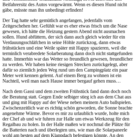
Beifahrersitz des Autos vorgewärmt. Wenn es diesen Hund nicht
gäbe, müsste man ihn unbedingt erfinden!
Der Tag hatte sehr gemütlich angefangen, jedenfalls vom
Zeitgeschehen her. Gefühlt war es eher etwas frisch um die Nase
gewesen, ich hätte die Heizung gestern Abend nicht ausmachen
sollen. Hund abfüttern, der sich dann auch gleich wieder für ein
Verdauungsschläfchen in seine Höhle zurückzog, dann etwas
frühstücken und eine Weile später mit Happy spazieren, weil die
terminlich verabredete Solarberatung dann doch nicht stattgefunden
hatte. Immerhin war das Wetter so freundlich gewesen, freundlicher
zu werden. Wir haben keine riesigen Strecken zurückgelegt, aber
dafür so ziemlich jeden Weg rund um den Campingplatz ein paar
Meter weit kennen gelernt. Auf einem Berg zu wohnen ist ein
Nachteil, weil man nach Hause immer bergauf gehen muss…
Nach dem Gassi und dem zweiten Frühstück fand dann doch noch
die Beratung statt. Gegen Ende selbiger stieg ich aus dem Chat aus
und ging mit Happy auf der Wiese neben meinem Auto ballspielen.
Zwischenzeitlich war es richtig schön geworden, die Sonne brachte
angenehme Wärme. Bevor es mir zu urlaublich wurde, holte mich
der Chef ab und wir fuhren zur Halle um etwas Werkzeug für den
Regalbau zu holen. In der Halle maßen wir nochmal die Plätze für
die Batterien nach und überlegten uns, wie man die Solarpaneele
wohl am besten auf dem Klappdach befestigen könnte. An den