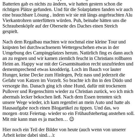
Batterien gab es nichts zu ändern, wir hatten gestern schon die
richtigen Plätze gefunden. Und für die Solarplatten fanden wir auch
eine brauchbare Lösung , indem wir sie mit längs angebrachten Alu
Vierkantrohren unterfüttern würden. Puh, beinahe hätten uns die
Schraubenköpfe auf der Oberseite des Daches einen Streich
gespielt.
Nach dem Regalbau machten wir nochmal eine kleine Tour und
knipsten bei durchwachsenem Wettergeschehen etwas in der
Umgebung des Campingplatzes herum. Natürlich fing es dann auch
an zu regnen und wir kamen ziemlich feucht in Christians rollbaren
Heim an. Happy war mit der Gesamtsituation recht unzufrieden und
dementsprechend etwas knodderig. Loch im Bauch vor lauter
Hunger, keine Decke zum Hinlegen, Pelz nass und jederzeit die
Gefahr von Katzen im Vorzelt. So brachte ich ihn in den Düdo und
versorgte ihn. Danach ging ich ohne Hund, dafür mit trockenem
Pullover und Regenschirm wieder zu Christian zurück, wo ich mich
abermals lecker bekochen ließ. Nach dem Essen trennten sich
unsere Wege wieder, ich kam regenfrei an mein Auto und hatte als
Hausaufgabe noch einen Blogartikel zu tippen. Und das, wo
morgen -trotz Feiertag- wieder so ein Frühaufstehertag anstehen soll.
Mit mir kann man es ja machen… 😉
Hier noch ein Teil der Bilder von heute (auch wenn von unserer
Arbeit keine dabei sind…):