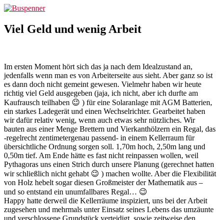
Zum
Buspenner
Inhalt
springen
Viel Geld und wenig Arbeit
Im ersten Moment hört sich das ja nach dem Idealzustand an,
jedenfalls wenn man es von Arbeiterseite aus sieht. Aber ganz so ist
es dann doch nicht gemeint gewesen. Vielmehr haben wir heute
richtig viel Geld ausgegeben (jaja, ich nicht, aber ich durfte am
Kaufrausch teilhaben 😉 ) für eine Solaranlage mit AGM Batterien,
ein starkes Ladegerät und einen Wechselrichter. Gearbeitet haben
wir dafür relativ wenig, wenn auch etwas sehr nützliches. Wir
bauten aus einer Menge Brettern und Vierkanthölzern ein Regal, das
-regelrecht zentimetergenau passend- in einem Kellerraum für
übersichtliche Ordnung sorgen soll. 1,70m hoch, 2,50m lang und
0,50m tief. Am Ende hätte es fast nicht reinpassen wollen, weil
Pythagoras uns einen Strich durch unsere Planung (gerechnet hatten
wir schließlich nicht gehabt 😉 ) machen wollte. Aber die Flexibilität
von Holz hebelt sogar diesen Großmeister der Mathematik aus –
und so entstand ein unumfallbares Regal… 😉
Happy hatte derweil die Kellerräume inspiziert, uns bei der Arbeit
zugesehen und mehrmals unter Einsatz seines Lebens das umzäunte
und verschlossene Grundstück verteidigt, sowie zeitweise den