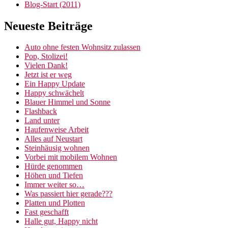
Blog-Start (2011)
Neueste Beiträge
Auto ohne festen Wohnsitz zulassen
Pop, Stolizei!
Vielen Dank!
Jetzt ist er weg
Ein Happy Update
Happy schwächelt
Blauer Himmel und Sonne
Flashback
Land unter
Haufenweise Arbeit
Alles auf Neustart
Steinhäusig wohnen
Vorbei mit mobilem Wohnen
Hürde genommen
Höhen und Tiefen
Immer weiter so…
Was passiert hier gerade???
Platten und Plotten
Fast geschafft
Halle gut, Happy nicht