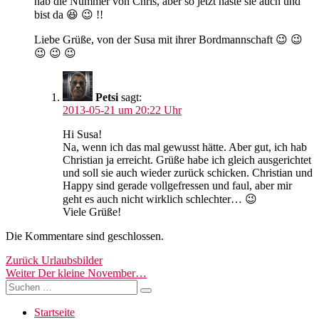
hab die Nummer von Chris, aber so jetzt haste sie auch und
bist da 😆 😉 !!
Liebe Grüße, von der Susa mit ihrer Bordmannschaft 😉 😉
😉 😉 😉
Petsi
sagt:
2013-05-21 um 20:22 Uhr
Hi Susa!
Na, wenn ich das mal gewusst hätte. Aber gut, ich hab
Christian ja erreicht. Grüße habe ich gleich ausgerichtet
und soll sie auch wieder zurück schicken. Christian und
Happy sind gerade vollgefressen und faul, aber mir
geht es auch nicht wirklich schlechter… 😉
Viele Grüße!
Die Kommentare sind geschlossen.
Beitragsnavigation
Vorheriger
Zurück
Urlaubsbilder
Nächster
Beitrag:
Weiter
Der kleine November…
Suchen
Beitrag:
Suchen
nach:
Startseite