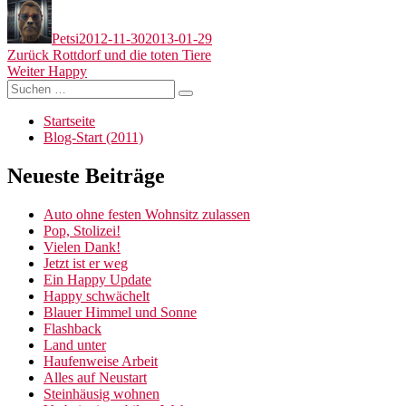
Autor
Veröffentlicht
am
Petsi
2012-11-30
2013-01-29
Beitragsnavigation
Vorheriger
Zurück
Rottdorf und die toten Tiere
Nächster
Beitrag:
Weiter
Happy
Suchen
Beitrag:
Suchen
nach:
Startseite
Blog-Start (2011)
Neueste Beiträge
Auto ohne festen Wohnsitz zulassen
Pop, Stolizei!
Vielen Dank!
Jetzt ist er weg
Ein Happy Update
Happy schwächelt
Blauer Himmel und Sonne
Flashback
Land unter
Haufenweise Arbeit
Alles auf Neustart
Steinhäusig wohnen