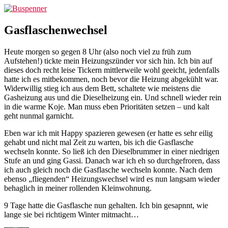
Zum
Buspenner
Inhalt
springen
Gasflaschenwechsel
Heute morgen so gegen 8 Uhr (also noch viel zu früh zum
Aufstehen!) tickte mein Heizungszünder vor sich hin. Ich bin auf
dieses doch recht leise Tickern mittlerweile wohl geeicht, jedenfalls
hatte ich es mitbekommen, noch bevor die Heizung abgekühlt war.
Widerwillig stieg ich aus dem Bett, schaltete wie meistens die
Gasheizung aus und die Dieselheizung ein. Und schnell wieder rein
in die warme Koje. Man muss eben Prioritäten setzen – und kalt
geht nunmal garnicht.
Eben war ich mit Happy spazieren gewesen (er hatte es sehr eilig
gehabt und nicht mal Zeit zu warten, bis ich die Gasflasche
wechseln konnte. So ließ ich den Dieselbrummer in einer niedrigen
Stufe an und ging Gassi. Danach war ich eh so durchgefroren, dass
ich auch gleich noch die Gasflasche wechseln konnte. Nach dem
ebenso „fliegenden“ Heizungswechsel wird es nun langsam wieder
behaglich in meiner rollenden Kleinwohnung.
9 Tage hatte die Gasflasche nun gehalten. Ich bin gesapnnt, wie
lange sie bei richtigem Winter mitmacht…