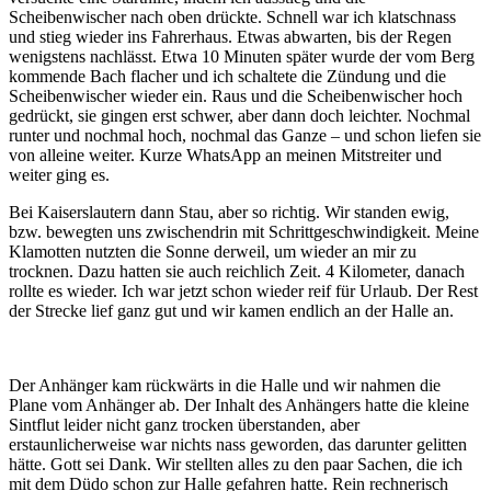
Scheibenwischer nach oben drückte. Schnell war ich klatschnass
und stieg wieder ins Fahrerhaus. Etwas abwarten, bis der Regen
wenigstens nachlässt. Etwa 10 Minuten später wurde der vom Berg
kommende Bach flacher und ich schaltete die Zündung und die
Scheibenwischer wieder ein. Raus und die Scheibenwischer hoch
gedrückt, sie gingen erst schwer, aber dann doch leichter. Nochmal
runter und nochmal hoch, nochmal das Ganze – und schon liefen sie
von alleine weiter. Kurze WhatsApp an meinen Mitstreiter und
weiter ging es.
Bei Kaiserslautern dann Stau, aber so richtig. Wir standen ewig,
bzw. bewegten uns zwischendrin mit Schrittgeschwindigkeit. Meine
Klamotten nutzten die Sonne derweil, um wieder an mir zu
trocknen. Dazu hatten sie auch reichlich Zeit. 4 Kilometer, danach
rollte es wieder. Ich war jetzt schon wieder reif für Urlaub. Der Rest
der Strecke lief ganz gut und wir kamen endlich an der Halle an.
Der Anhänger kam rückwärts in die Halle und wir nahmen die
Plane vom Anhänger ab. Der Inhalt des Anhängers hatte die kleine
Sintflut leider nicht ganz trocken überstanden, aber
erstaunlicherweise war nichts nass geworden, das darunter gelitten
hätte. Gott sei Dank. Wir stellten alles zu den paar Sachen, die ich
mit dem Düdo schon zur Halle gefahren hatte. Rein rechnerisch