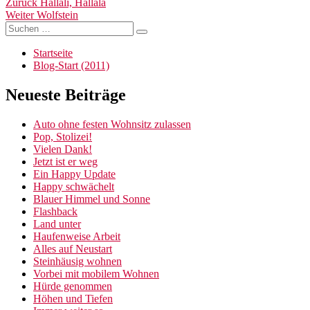
Beitragsnavigation
Vorheriger
Zurück
Hallali, Hallala
Nächster
Beitrag:
Weiter
Wolfstein
Suchen
Beitrag:
Suchen
nach:
Startseite
Blog-Start (2011)
Neueste Beiträge
Auto ohne festen Wohnsitz zulassen
Pop, Stolizei!
Vielen Dank!
Jetzt ist er weg
Ein Happy Update
Happy schwächelt
Blauer Himmel und Sonne
Flashback
Land unter
Haufenweise Arbeit
Alles auf Neustart
Steinhäusig wohnen
Vorbei mit mobilem Wohnen
Hürde genommen
Höhen und Tiefen