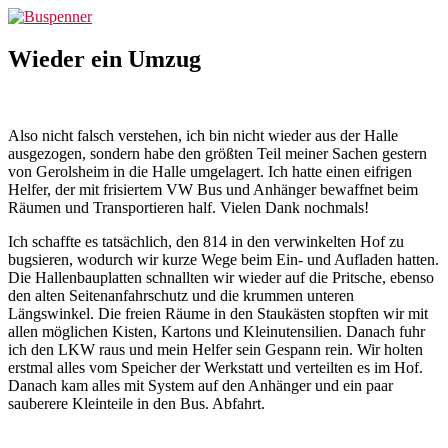
Zum
Buspenner
Inhalt
springen
Wieder ein Umzug
Also nicht falsch verstehen, ich bin nicht wieder aus der Halle
ausgezogen, sondern habe den größten Teil meiner Sachen gestern
von Gerolsheim in die Halle umgelagert. Ich hatte einen eifrigen
Helfer, der mit frisiertem VW Bus und Anhänger bewaffnet beim
Räumen und Transportieren half. Vielen Dank nochmals!
Ich schaffte es tatsächlich, den 814 in den verwinkelten Hof zu
bugsieren, wodurch wir kurze Wege beim Ein- und Aufladen hatten.
Die Hallenbauplatten schnallten wir wieder auf die Pritsche, ebenso
den alten Seitenanfahrschutz und die krummen unteren
Längswinkel. Die freien Räume in den Staukästen stopften wir mit
allen möglichen Kisten, Kartons und Kleinutensilien. Danach fuhr
ich den LKW raus und mein Helfer sein Gespann rein. Wir holten
erstmal alles vom Speicher der Werkstatt und verteilten es im Hof.
Danach kam alles mit System auf den Anhänger und ein paar
sauberere Kleinteile in den Bus. Abfahrt.