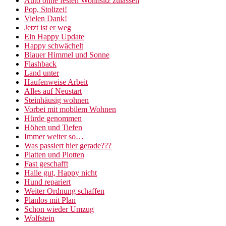
Auto ohne festen Wohnsitz zulassen
Pop, Stolizei!
Vielen Dank!
Jetzt ist er weg
Ein Happy Update
Happy schwächelt
Blauer Himmel und Sonne
Flashback
Land unter
Haufenweise Arbeit
Alles auf Neustart
Steinhäusig wohnen
Vorbei mit mobilem Wohnen
Hürde genommen
Höhen und Tiefen
Immer weiter so…
Was passiert hier gerade???
Platten und Plotten
Fast geschafft
Halle gut, Happy nicht
Hund repariert
Weiter Ordnung schaffen
Planlos mit Plan
Schon wieder Umzug
Wolfstein