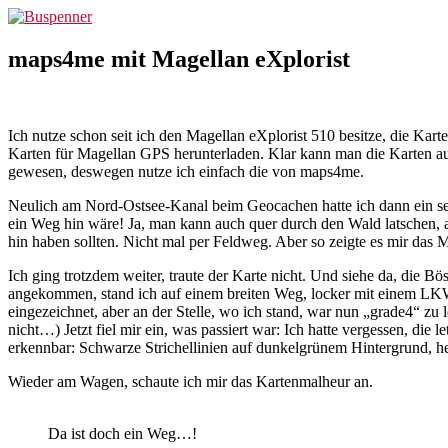
Zum
Buspenner
Inhalt
springen
maps4me mit Magellan eXplorist
Ich nutze schon seit ich den Magellan eXplorist 510 besitze, die Kar
Karten für Magellan GPS herunterladen. Klar kann man die Karten auch
gewesen, deswegen nutze ich einfach die von maps4me.
Neulich am Nord-Ostsee-Kanal beim Geocachen hatte ich dann ein se
ein Weg hin wäre! Ja, man kann auch quer durch den Wald latschen, a
hin haben sollten. Nicht mal per Feldweg. Aber so zeigte es mir das 
Ich ging trotzdem weiter, traute der Karte nicht. Und siehe da, di
angekommen, stand ich auf einem breiten Weg, locker mit einem LKW 
eingezeichnet, aber an der Stelle, wo ich stand, war nun „grade4“ z
nicht…) Jetzt fiel mir ein, was passiert war: Ich hatte vergessen, d
erkennbar: Schwarze Strichellinien auf dunkelgrünem Hintergrund, h
Wieder am Wagen, schaute ich mir das Kartenmalheur an.
Da ist doch ein Weg…!