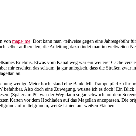
ten von
maps4me
. Dort kann man -teilweise gegen eine Jahresgebühr fü
 selber aufbereiten, die Anleitung dazu findet man im weltweiten Netz
ltsames Erlebnis. Etwas vom Kanal weg war ein weiterer Cache verstec
ber mir erschien das seltsam, ja gar unlogisch, dass die Straßen zwa
Magellan an.
e Böschung wenige Meter hoch, stand eine Bank. Mit Trampelpfad zu ih
befahrbar. Also doch eine Zuwegung, wusste ich es doch! Ein Blick au
u lesen. (Später am PC war der Weg dann sogar schwach auf dem Screens
ie letzten Karten vor dem Hochladen auf das Magellan anzupassen. Die o
ellgrüne auf mittelgrünem, weiße Linien auf weißen Flächen.