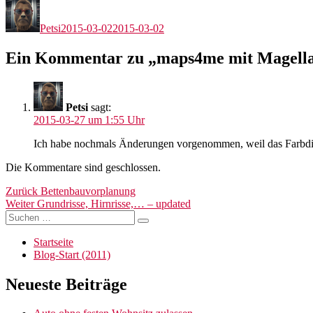
Autor
Veröffentlicht
am
Petsi
2015-03-02
2015-03-02
Ein Kommentar zu „maps4me mit Magella
Petsi
sagt:
2015-03-27 um 1:55 Uhr
Ich habe nochmals Änderungen vorgenommen, weil das Farbdis
Die Kommentare sind geschlossen.
Beitragsnavigation
Vorheriger
Zurück
Bettenbauvorplanung
Nächster
Beitrag:
Weiter
Grundrisse, Hirnrisse,… – updated
Suchen
Beitrag:
Suchen
nach:
Startseite
Blog-Start (2011)
Neueste Beiträge