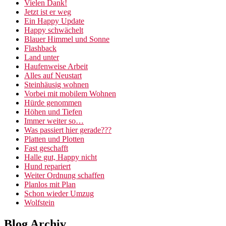
Vielen Dank!
Jetzt ist er weg
Ein Happy Update
Happy schwächelt
Blauer Himmel und Sonne
Flashback
Land unter
Haufenweise Arbeit
Alles auf Neustart
Steinhäusig wohnen
Vorbei mit mobilem Wohnen
Hürde genommen
Höhen und Tiefen
Immer weiter so…
Was passiert hier gerade???
Platten und Plotten
Fast geschafft
Halle gut, Happy nicht
Hund repariert
Weiter Ordnung schaffen
Planlos mit Plan
Schon wieder Umzug
Wolfstein
Blog Archiv