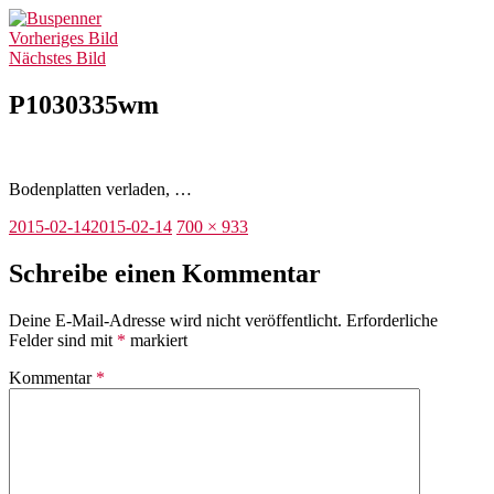
Zum
Buspenner
Inhalt
Vorheriges Bild
springen
Nächstes Bild
P1030335wm
Bodenplatten verladen, …
Veröffentlicht
Originalgröße
2015-02-14
2015-02-14
700 × 933
am
Schreibe einen Kommentar
Deine E-Mail-Adresse wird nicht veröffentlicht.
Erforderliche
Felder sind mit
*
markiert
Kommentar
*