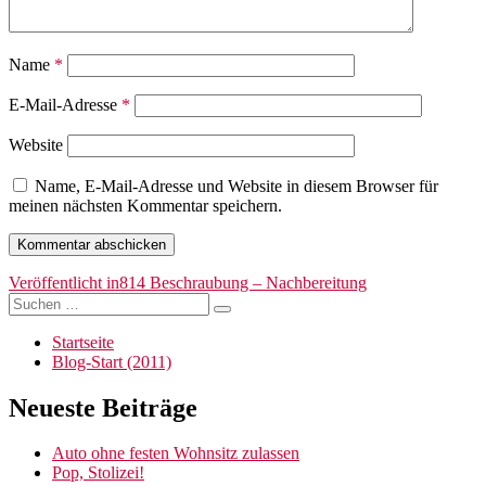
Name
*
E-Mail-Adresse
*
Website
Name, E-Mail-Adresse und Website in diesem Browser für
meinen nächsten Kommentar speichern.
Beitragsnavigation
Veröffentlicht in
814 Beschraubung – Nachbereitung
Suchen
Suchen
nach:
Startseite
Blog-Start (2011)
Neueste Beiträge
Auto ohne festen Wohnsitz zulassen
Pop, Stolizei!