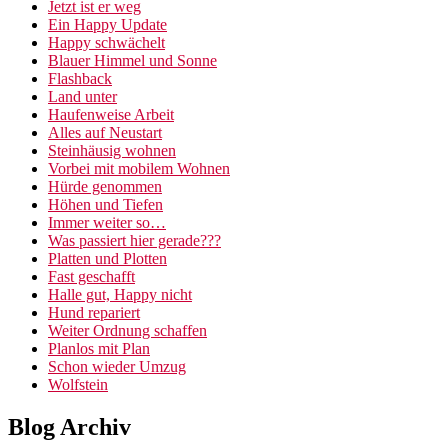
Jetzt ist er weg
Ein Happy Update
Happy schwächelt
Blauer Himmel und Sonne
Flashback
Land unter
Haufenweise Arbeit
Alles auf Neustart
Steinhäusig wohnen
Vorbei mit mobilem Wohnen
Hürde genommen
Höhen und Tiefen
Immer weiter so…
Was passiert hier gerade???
Platten und Plotten
Fast geschafft
Halle gut, Happy nicht
Hund repariert
Weiter Ordnung schaffen
Planlos mit Plan
Schon wieder Umzug
Wolfstein
Blog Archiv