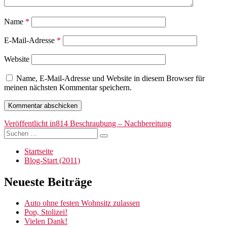
Name
*
E-Mail-Adresse
*
Website
Name, E-Mail-Adresse und Website in diesem Browser für
meinen nächsten Kommentar speichern.
Beitragsnavigation
Veröffentlicht in
814 Beschraubung – Nachbereitung
Suchen
Suchen
nach:
Startseite
Blog-Start (2011)
Neueste Beiträge
Auto ohne festen Wohnsitz zulassen
Pop, Stolizei!
Vielen Dank!