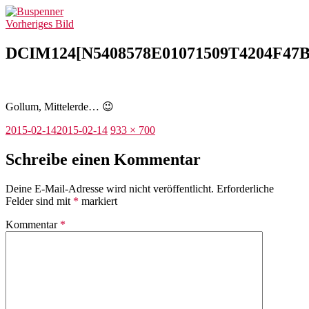
Zum
Buspenner
Inhalt
Vorheriges Bild
springen
DCIM124[N5408578E01071509T4204F47
Gollum, Mittelerde… 😉
Veröffentlicht
Originalgröße
2015-02-14
2015-02-14
933 × 700
am
Schreibe einen Kommentar
Deine E-Mail-Adresse wird nicht veröffentlicht.
Erforderliche
Felder sind mit
*
markiert
Kommentar
*