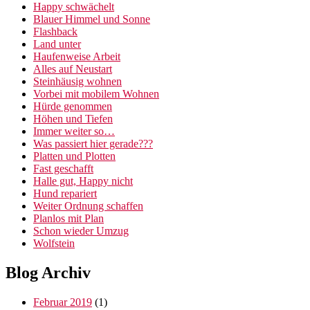
Happy schwächelt
Blauer Himmel und Sonne
Flashback
Land unter
Haufenweise Arbeit
Alles auf Neustart
Steinhäusig wohnen
Vorbei mit mobilem Wohnen
Hürde genommen
Höhen und Tiefen
Immer weiter so…
Was passiert hier gerade???
Platten und Plotten
Fast geschafft
Halle gut, Happy nicht
Hund repariert
Weiter Ordnung schaffen
Planlos mit Plan
Schon wieder Umzug
Wolfstein
Blog Archiv
Februar 2019
(1)