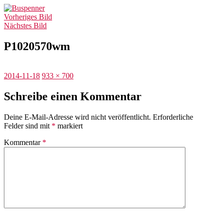
Zum
Buspenner
Inhalt
Vorheriges Bild
springen
Nächstes Bild
P1020570wm
Veröffentlicht
Originalgröße
2014-11-18
933 × 700
am
Schreibe einen Kommentar
Deine E-Mail-Adresse wird nicht veröffentlicht.
Erforderliche
Felder sind mit
*
markiert
Kommentar
*