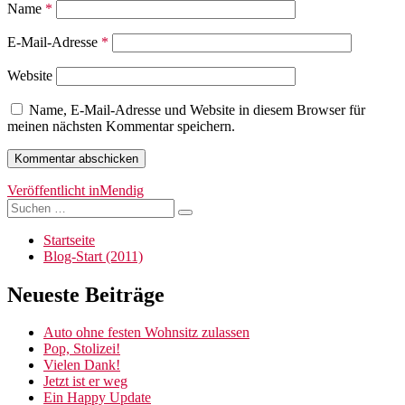
Name
*
E-Mail-Adresse
*
Website
Name, E-Mail-Adresse und Website in diesem Browser für
meinen nächsten Kommentar speichern.
Beitragsnavigation
Veröffentlicht in
Mendig
Suchen
Suchen
nach:
Startseite
Blog-Start (2011)
Neueste Beiträge
Auto ohne festen Wohnsitz zulassen
Pop, Stolizei!
Vielen Dank!
Jetzt ist er weg
Ein Happy Update