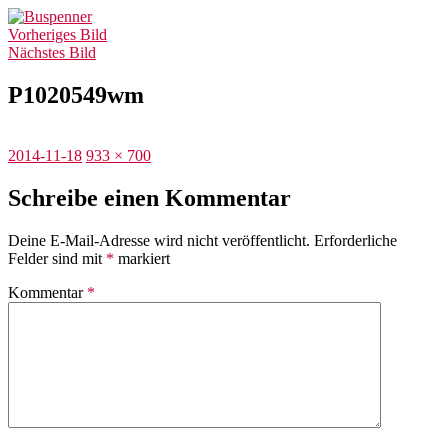
Zum
Buspenner
Inhalt
Vorheriges Bild
springen
Nächstes Bild
P1020549wm
Veröffentlicht
Originalgröße
2014-11-18
933 × 700
am
Schreibe einen Kommentar
Deine E-Mail-Adresse wird nicht veröffentlicht.
Erforderliche
Felder sind mit
*
markiert
Kommentar
*