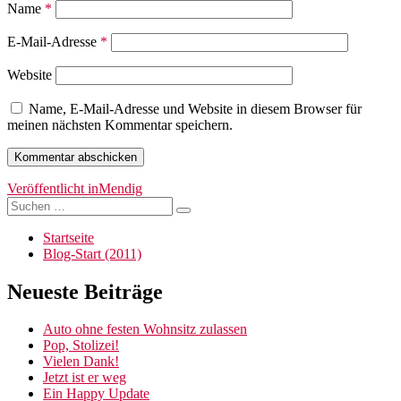
Name
*
E-Mail-Adresse
*
Website
Name, E-Mail-Adresse und Website in diesem Browser für
meinen nächsten Kommentar speichern.
Beitragsnavigation
Veröffentlicht in
Mendig
Suchen
Suchen
nach:
Startseite
Blog-Start (2011)
Neueste Beiträge
Auto ohne festen Wohnsitz zulassen
Pop, Stolizei!
Vielen Dank!
Jetzt ist er weg
Ein Happy Update