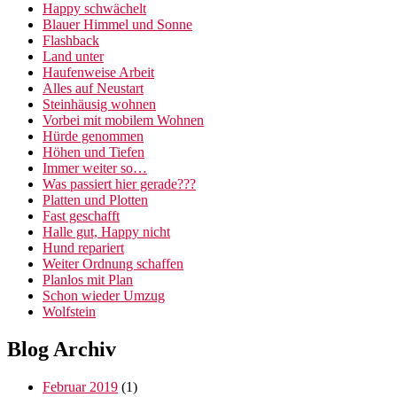
Happy schwächelt
Blauer Himmel und Sonne
Flashback
Land unter
Haufenweise Arbeit
Alles auf Neustart
Steinhäusig wohnen
Vorbei mit mobilem Wohnen
Hürde genommen
Höhen und Tiefen
Immer weiter so…
Was passiert hier gerade???
Platten und Plotten
Fast geschafft
Halle gut, Happy nicht
Hund repariert
Weiter Ordnung schaffen
Planlos mit Plan
Schon wieder Umzug
Wolfstein
Blog Archiv
Februar 2019
(1)