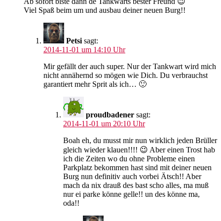
Ab sofort biste dann de Tankwarts bester Freund 😉
Viel Spaß beim um und ausbau deiner neuen Burg!!
Petsi
sagt:
2014-11-01 um 14:10 Uhr
Mir gefällt der auch super. Nur der Tankwart wird mich
nicht annähernd so mögen wie Dich. Du verbrauchst
garantiert mehr Sprit als ich… 🙂
proudbadener
sagt:
2014-11-01 um 20:10 Uhr
Boah eh, du musst mir nun wirklich jeden Brüller
gleich wieder klauen!!!! 😉 Aber einen Trost hab
ich die Zeiten wo du ohne Probleme einen
Parkplatz bekommen hast sind mit deiner neuen
Burg nun definitiv auch vorbei Ätsch!! Aber
mach da nix drauß des bast scho alles, ma muß
nur ei parke könne gelle!! un des könne ma,
oda!!