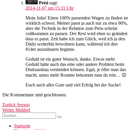
Petsi
sagt:
2014-11-07 um 15:31 Uhr
Moin Julia! Einen 100% passenden Wagen zu finden ist
wirklich schwer. Meiner passt ja auch nur zu etwa 90%,
aber die Technik in der Relation zum Preis scheint
vollkommen zu passen. Der Rest wird eben so geändert
dass es passt. Zeit habe ich zum Glück, weil ich ja den
Düdo weiterhin bewohnen kann, während ich den
814er auszubauen beginne.
Geduld ist ein guter Wunsch, danke. Etwas mehr
Geduld hätte auch das eine oder andere Problem beim
Düdoausbau vermeiden können. Egal, je öfter man das
macht, umso mehr Routine bekommt man da rein… 😉
Euch auch alles Gute und viel Erfolg bei der Suche!
Die Kommentare sind geschlossen.
Beitragsnavigation
Vorheriger
Zurück
Seesen
Nächster
Beitrag:
Weiter
Meldorf
Suchen
Beitrag:
Suchen
nach:
Startseite