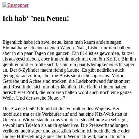
Zum
Buspenner
Inhalt
springen
Ich hab‘ ’nen Neuen!
Eigentlich habe ich zwei neue, kann man kaum anders sagen.
Einmal habe ich einen neuen Wagen. Naja, bisher nur den halben,
aber in ein paar Tagen den ganzen. Ein 814 ist es geworden, kürzer
als ausgeschrieben, aber immerhin noch mit dem 6m Koffer. Bin ihn
gefahren und er fühlte sich bis auf ein paar Kleinigkeiten echt super
an. Der 6-Zylinder macht richtig Laune. Es gibt natürlich auch
genug daran zu tun, aber die Basis sieht echt super aus. Motor,
Getriebe und Achse sind trocken, die Ladebordwand funktioniert
und Rost findet sich nur oberflächlich. Die Reifen hinten haben
tierisch viel Profil, die vorderen halten wohl auch noch eine ganze
Weile. Und der zweite Neue…?
Der Zweite heißt Oli und ist der Vermittler des Wagens. Bei
mobile.de trat er als Verkäufer auf und hat eine Kfz-Werkstatt in
Uetersen. Wir verstanden uns von der ersten Minute an sehr gut,
sowohl am Telefon als auch später live. Die Preisverhandlungen
verliefen auch super und zusätzlich bekam ich noch die eine oder
andere Hilfestellung zugesichert. Wenn ich will, kann ich mich