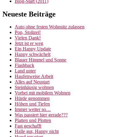
Blog-Start (2011)
Neueste Beiträge
Auto ohne festen Wohnsitz zulassen
Pop, Stolizei!
Vielen Dank!
Jetzt ist er weg
Ein Happy Update
Happy schwächelt
Blauer Himmel und Sonne
Flashback
Land unter
Haufenweise Arbeit
Alles auf Neustart
Steinhäusig wohnen
Vorbei mit mobilem Wohnen
Hürde genommen
Höhen und Tiefen
Immer weiter so…
Was passiert hier gerade???
Platten und Plotten
Fast geschafft
Halle gut, Happy nicht
Hund repariert