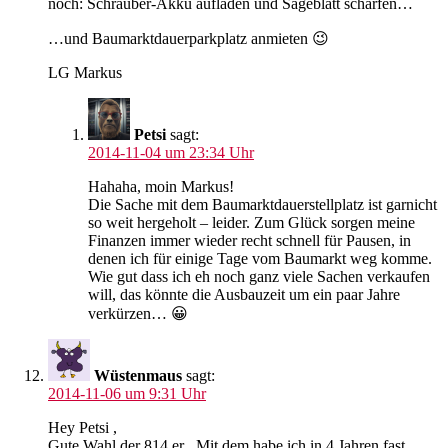
noch: Schrauber-Akku aufladen und Sägeblatt schärfen…
…und Baumarktdauerparkplatz anmieten 😉
LG Markus
Petsi
sagt:
2014-11-04 um 23:34 Uhr
Hahaha, moin Markus!
Die Sache mit dem Baumarktdauerstellplatz ist garnicht
so weit hergeholt – leider. Zum Glück sorgen meine
Finanzen immer wieder recht schnell für Pausen, in
denen ich für einige Tage vom Baumarkt weg komme.
Wie gut dass ich eh noch ganz viele Sachen verkaufen
will, das könnte die Ausbauzeit um ein paar Jahre
verkürzen… 😀
Wüstenmaus
sagt:
2014-11-06 um 9:31 Uhr
Hey Petsi ,
Gute Wahl der 814 er . Mit dem habe ich in 4 Jahren fast