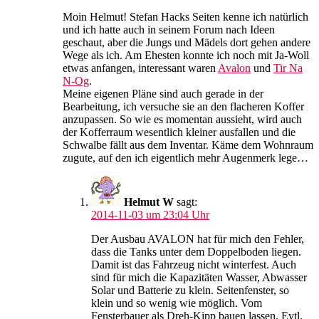
Moin Helmut! Stefan Hacks Seiten kenne ich natürlich
und ich hatte auch in seinem Forum nach Ideen
geschaut, aber die Jungs und Mädels dort gehen andere
Wege als ich. Am Ehesten konnte ich noch mit Ja-Woll
etwas anfangen, interessant waren
Avalon
und
Tir Na
N-Og
.
Meine eigenen Pläne sind auch gerade in der
Bearbeitung, ich versuche sie an den flacheren Koffer
anzupassen. So wie es momentan aussieht, wird auch
der Kofferraum wesentlich kleiner ausfallen und die
Schwalbe fällt aus dem Inventar. Käme dem Wohnraum
zugute, auf den ich eigentlich mehr Augenmerk lege…
Helmut W
sagt:
2014-11-03 um 23:04 Uhr
Der Ausbau AVALON hat für mich den Fehler,
dass die Tanks unter dem Doppelboden liegen.
Damit ist das Fahrzeug nicht winterfest. Auch
sind für mich die Kapazitäten Wasser, Abwasser
Solar und Batterie zu klein. Seitenfenster, so
klein und so wenig wie möglich. Vom
Fensterbauer als Dreh-Kipp bauen lassen. Evtl.