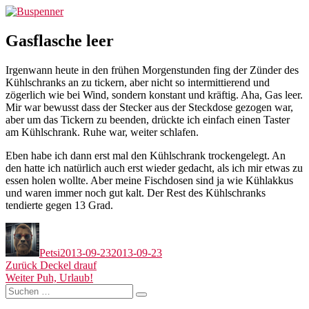
Zum
Buspenner
Inhalt
springen
Gasflasche leer
Irgenwann heute in den frühen Morgenstunden fing der Zünder des
Kühlschranks an zu tickern, aber nicht so intermittierend und
zögerlich wie bei Wind, sondern konstant und kräftig. Aha, Gas leer.
Mir war bewusst dass der Stecker aus der Steckdose gezogen war,
aber um das Tickern zu beenden, drückte ich einfach einen Taster
am Kühlschrank. Ruhe war, weiter schlafen.
Eben habe ich dann erst mal den Kühlschrank trockengelegt. An
den hatte ich natürlich auch erst wieder gedacht, als ich mir etwas zu
essen holen wollte. Aber meine Fischdosen sind ja wie Kühlakkus
und waren immer noch gut kalt. Der Rest des Kühlschranks
tendierte gegen 13 Grad.
Autor
Veröffentlicht
am
Petsi
2013-09-23
2013-09-23
Beitragsnavigation
Vorheriger
Zurück
Deckel drauf
Nächster
Beitrag:
Weiter
Puh, Urlaub!
Suchen
Beitrag:
Suchen
nach: