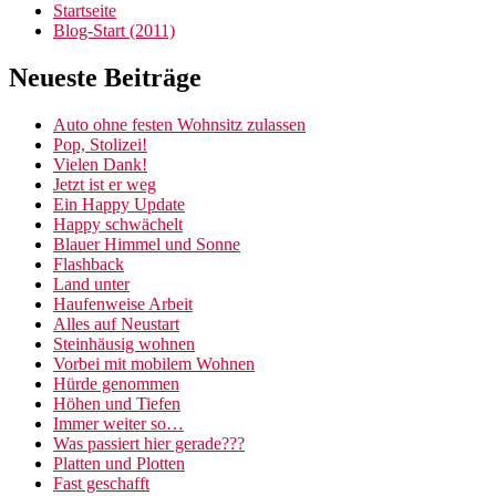
Startseite
Blog-Start (2011)
Neueste Beiträge
Auto ohne festen Wohnsitz zulassen
Pop, Stolizei!
Vielen Dank!
Jetzt ist er weg
Ein Happy Update
Happy schwächelt
Blauer Himmel und Sonne
Flashback
Land unter
Haufenweise Arbeit
Alles auf Neustart
Steinhäusig wohnen
Vorbei mit mobilem Wohnen
Hürde genommen
Höhen und Tiefen
Immer weiter so…
Was passiert hier gerade???
Platten und Plotten
Fast geschafft