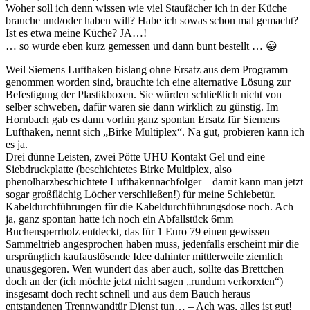
Woher soll ich denn wissen wie viel Staufächer ich in der Küche
brauche und/oder haben will? Habe ich sowas schon mal gemacht?
Ist es etwa meine Küche? JA…!
… so wurde eben kurz gemessen und dann bunt bestellt … 😀
Weil Siemens Lufthaken bislang ohne Ersatz aus dem Programm
genommen worden sind, brauchte ich eine alternative Lösung zur
Befestigung der Plastikboxen. Sie würden schließlich nicht von
selber schweben, dafür waren sie dann wirklich zu günstig. Im
Hornbach gab es dann vorhin ganz spontan Ersatz für Siemens
Lufthaken, nennt sich „Birke Multiplex“. Na gut, probieren kann ich
es ja.
Drei dünne Leisten, zwei Pötte UHU Kontakt Gel und eine
Siebdruckplatte (beschichtetes Birke Multiplex, also
phenolharzbeschichtete Lufthakennachfolger – damit kann man jetzt
sogar großflächig Löcher verschließen!) für meine Schiebetür.
Kabeldurchführungen für die Kabeldurchführungsdose noch. Ach
ja, ganz spontan hatte ich noch ein Abfallstück 6mm
Buchensperrholz entdeckt, das für 1 Euro 79 einen gewissen
Sammeltrieb angesprochen haben muss, jedenfalls erscheint mir die
ursprünglich kaufauslösende Idee dahinter mittlerweile ziemlich
unausgegoren. Wen wundert das aber auch, sollte das Brettchen
doch an der (ich möchte jetzt nicht sagen „rundum verkorxten“)
insgesamt doch recht schnell und aus dem Bauch heraus
entstandenen Trennwandtür Dienst tun… – Ach was, alles ist gut!