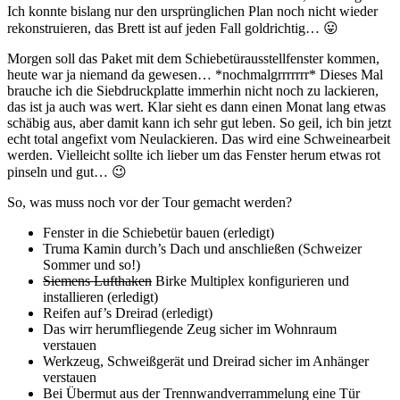
Ich konnte bislang nur den ursprünglichen Plan noch nicht wieder
rekonstruieren, das Brett ist auf jeden Fall goldrichtig… 😛
Morgen soll das Paket mit dem Schiebetürausstellfenster kommen,
heute war ja niemand da gewesen… *nochmalgrrrrrrr* Dieses Mal
brauche ich die Siebdruckplatte immerhin nicht noch zu lackieren,
das ist ja auch was wert. Klar sieht es dann einen Monat lang etwas
schäbig aus, aber damit kann ich sehr gut leben. So geil, ich bin jetzt
echt total angefixt vom Neulackieren. Das wird eine Schweinearbeit
werden. Vielleicht sollte ich lieber um das Fenster herum etwas rot
pinseln und gut… 😉
So, was muss noch vor der Tour gemacht werden?
Fenster in die Schiebetür bauen (erledigt)
Truma Kamin durch’s Dach und anschließen (Schweizer
Sommer und so!)
Siemens Lufthaken
Birke Multiplex konfigurieren und
installieren (erledigt)
Reifen auf’s Dreirad (erledigt)
Das wirr herumfliegende Zeug sicher im Wohnraum
verstauen
Werkzeug, Schweißgerät und Dreirad sicher im Anhänger
verstauen
Bei Übermut aus der Trennwandverrammelung eine Tür