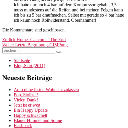
Ich hatte nur noch 4 bar auf dem Kompressor gehabt, 3,5
muss mindestens auf die Reifen und bei meinen Felgen kann
ich bis zu 5 bar draufmachen. Selbst mit gerade so 4 bar hatte
ich kaum noch Rollwiderstand. Oberhammer!
Die Kommentare sind geschlossen.
Beitragsnavigation
Vorheriger
Zurück
Home=Car.com – The End
Nächster
Beitrag:
Weiter
Letzte BegrünungsGIMPung
Suchen
Beitrag:
Suchen
nach:
Startseite
Blog-Start (2011)
Neueste Beiträge
Auto ohne festen Wohnsitz zulassen
Pop, Stolizei!
Vielen Dank!
Jetzt ist er weg
Ein Happy Update
Happy schwächelt
Blauer Himmel und Sonne
Flashback