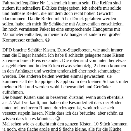
Fahrradreifenplätter Nr. 1, ziemlich immun sein. Die Reifen sind
zudem für schnellere E-Bikes freigegeben, ich erhoffe mir solide
und haltbare Reifen, die mit dem doch recht hohen Gewicht
klarkommen. Da die Reifen mit 5 bar Druck gefahren werden
sollen, habe ich mich für Schläuche mit Autoventilen entschieden.
Im noch vermissten Paket ist eine entsprechende Handpume mit
Manometer enthalten, in meinem Anhänger ist zudem ein großer
Kompressor enthalten. 😉
DPD brachte Schäfer Kisten, Euro-Stapelboxen, wie auch immer
man die Dinger handelt. Ich habe 8 schlecht gelagerte neue Kisten
zu einem fairen Preis erstanden. Die roten sind von unten her etwas
ausgeblichen und in den Ecken etwas schmutzig. 2 davon kommen
in den Anhänger und werden tendenziell eher noch schmutziger
werden. Die anderen beiden werden einmal gewaschen, sie
kommen statt der klapprigen Klappbox in den kleinen Schrank unter
meinem Bett und werden wohl Lebensmittel und Getränke
aufnehmen.
Die blauen Kisten sind in besserem Zustand, wenn auch ebenfalls
als 2. Wahl verkauft, und haben die Besonderheit dass der Boden
unten mit mehreren Rinnen durchzogen ist, wodurch sie sich
versetzt stapeln lassen. Nicht dass ich das bräuchte, aber schön zu
wissen dass ich es könnte… 😉
Mal sehen wie es aufgeht mit den ganzen Kisten. 10 Stück kommen
ja noch, eine flache große und 9 flache kleine, alle für die Küche.