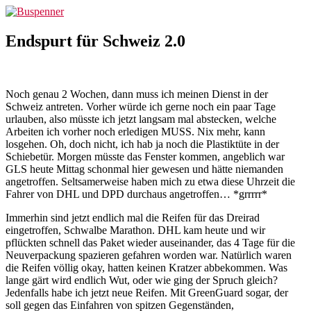
Zum
Buspenner
Inhalt
springen
Endspurt für Schweiz 2.0
Noch genau 2 Wochen, dann muss ich meinen Dienst in der
Schweiz antreten. Vorher würde ich gerne noch ein paar Tage
urlauben, also müsste ich jetzt langsam mal abstecken, welche
Arbeiten ich vorher noch erledigen MUSS. Nix mehr, kann
losgehen. Oh, doch nicht, ich hab ja noch die Plastiktüte in der
Schiebetür. Morgen müsste das Fenster kommen, angeblich war
GLS heute Mittag schonmal hier gewesen und hätte niemanden
angetroffen. Seltsamerweise haben mich zu etwa diese Uhrzeit die
Fahrer von DHL und DPD durchaus angetroffen… *grrrrr*
Immerhin sind jetzt endlich mal die Reifen für das Dreirad
eingetroffen, Schwalbe Marathon. DHL kam heute und wir
pflückten schnell das Paket wieder auseinander, das 4 Tage für die
Neuverpackung spazieren gefahren worden war. Natürlich waren
die Reifen völlig okay, hatten keinen Kratzer abbekommen. Was
lange gärt wird endlich Wut, oder wie ging der Spruch gleich?
Jedenfalls habe ich jetzt neue Reifen. Mit GreenGuard sogar, der
soll gegen das Einfahren von spitzen Gegenständen,