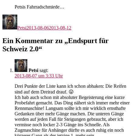
Petsis Fahrradschmiede…
Autor
Veröffentlicht
am
Petsi
2013-08-06
2013-08-12
Ein Kommentar zu „Endspurt für
Schweiz 2.0“
Petsi
sagt:
2013-08-07 um 3:33 Uhr
Drei Punkte der Liste kann ich schon abhaken: Die Reifen
sind auf dem Dreirad drauf. 😛
Ich hab auch schon mit absoluter Begeisterung eine kurze
Probefahrt gemacht. Das Ding nähert sich immer mehr einer
Rennmaschine! Langsam sollte ich mir wirklich ernsthafte
Gedanken über mehr Gänge machen. Die unteren Gänge
werden auf jeden Fall für Steigungen gebraucht, aber ich
vermisse noch locker 2-3 Gänge ins Schnelle. Als
Zugmaschine für Anhänger dürfte es auch ruhig ein noch
kürzerer Gang als der jetzige 1. mehr sein.