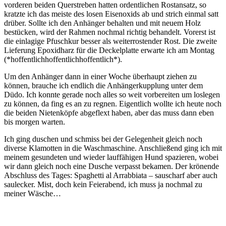
vorderen beiden Querstreben hatten ordentlichen Rostansatz, so
kratzte ich das meiste des losen Eisenoxids ab und strich einmal satt
drüber. Sollte ich den Anhänger behalten und mit neuem Holz
bestücken, wird der Rahmen nochmal richtig behandelt. Vorerst ist
die einlagige Pfuschkur besser als weiterrostender Rost. Die zweite
Lieferung Epoxidharz für die Deckelplatte erwarte ich am Montag
(*hoffentlichhoffentlichhoffentlich*).
Um den Anhänger dann in einer Woche überhaupt ziehen zu
können, brauche ich endlich die Anhängerkupplung unter dem
Düdo. Ich konnte gerade noch alles so weit vorbereiten um loslegen
zu können, da fing es an zu regnen. Eigentlich wollte ich heute noch
die beiden Nietenköpfe abgeflext haben, aber das muss dann eben
bis morgen warten.
Ich ging duschen und schmiss bei der Gelegenheit gleich noch
diverse Klamotten in die Waschmaschine. Anschließend ging ich mit
meinem gesundeten und wieder lauffähigen Hund spazieren, wobei
wir dann gleich noch eine Dusche verpasst bekamen. Der krönende
Abschluss des Tages: Spaghetti al Arrabbiata – sauscharf aber auch
saulecker. Mist, doch kein Feierabend, ich muss ja nochmal zu
meiner Wäsche…