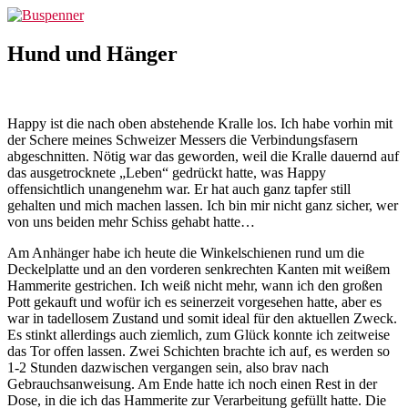
Zum
Buspenner
Inhalt
springen
Hund und Hänger
Happy ist die nach oben abstehende Kralle los. Ich habe vorhin mit
der Schere meines Schweizer Messers die Verbindungsfasern
abgeschnitten. Nötig war das geworden, weil die Kralle dauernd auf
das ausgetrocknete „Leben“ gedrückt hatte, was Happy
offensichtlich unangenehm war. Er hat auch ganz tapfer still
gehalten und mich machen lassen. Ich bin mir nicht ganz sicher, wer
von uns beiden mehr Schiss gehabt hatte…
Am Anhänger habe ich heute die Winkelschienen rund um die
Deckelplatte und an den vorderen senkrechten Kanten mit weißem
Hammerite gestrichen. Ich weiß nicht mehr, wann ich den großen
Pott gekauft und wofür ich es seinerzeit vorgesehen hatte, aber es
war in tadellosem Zustand und somit ideal für den aktuellen Zweck.
Es stinkt allerdings auch ziemlich, zum Glück konnte ich zeitweise
das Tor offen lassen. Zwei Schichten brachte ich auf, es werden so
1-2 Stunden dazwischen vergangen sein, also brav nach
Gebrauchsanweisung. Am Ende hatte ich noch einen Rest in der
Dose, in die ich das Hammerite zur Verarbeitung gefüllt hatte. Die