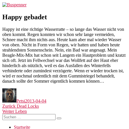
Zum
Buspenner
Inhalt
springen
Happy gebadet
Happy ist eine richtige Wasserratte – so lange das Wasser nicht von
oben kommt. Regen konnten wir schon sehr lange vermeiden,
Schnee macht ihm nichts aus. Heute kam aber mal wieder Wasser
von oben. Nicht in Form von Regen, wir hatten und haben heute
strahlendsten Sonnenschein. Nein, ein Bad war angesagt. Mein
Beagle-Mix-Mix hat schon seit Langem ein Hautproblem und kratzt
sich oft. Jetzt im Fellwechsel war das Wollfett auf der Haut eher
hinderlich als nützlich, weil es das Ausfallen des Winterfells
verhinderte oder zumindest verzögerte. Wenn er wieder trocken ist,
wird er nochmal ordentlich mit dem Gummistriegel behandelt,
danach sollte der Sommer eigentlich kommen können…
Autor
Veröffentlicht
am
Petsi
2013-04-04
Beitragsnavigation
Vorheriger
Zurück
Dead Locks
Nächster
Beitrag:
Weiter
Leben
Suchen
Beitrag:
Suchen
nach:
Startseite