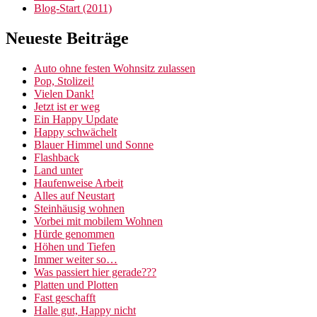
Blog-Start (2011)
Neueste Beiträge
Auto ohne festen Wohnsitz zulassen
Pop, Stolizei!
Vielen Dank!
Jetzt ist er weg
Ein Happy Update
Happy schwächelt
Blauer Himmel und Sonne
Flashback
Land unter
Haufenweise Arbeit
Alles auf Neustart
Steinhäusig wohnen
Vorbei mit mobilem Wohnen
Hürde genommen
Höhen und Tiefen
Immer weiter so…
Was passiert hier gerade???
Platten und Plotten
Fast geschafft
Halle gut, Happy nicht