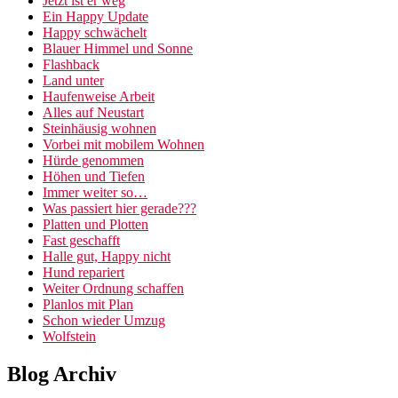
Jetzt ist er weg
Ein Happy Update
Happy schwächelt
Blauer Himmel und Sonne
Flashback
Land unter
Haufenweise Arbeit
Alles auf Neustart
Steinhäusig wohnen
Vorbei mit mobilem Wohnen
Hürde genommen
Höhen und Tiefen
Immer weiter so…
Was passiert hier gerade???
Platten und Plotten
Fast geschafft
Halle gut, Happy nicht
Hund repariert
Weiter Ordnung schaffen
Planlos mit Plan
Schon wieder Umzug
Wolfstein
Blog Archiv