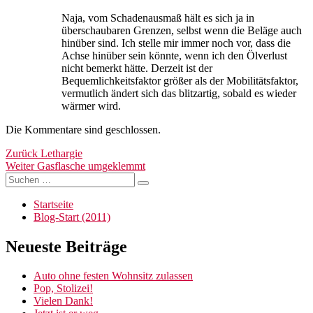
Naja, vom Schadenausmaß hält es sich ja in
überschaubaren Grenzen, selbst wenn die Beläge auch
hinüber sind. Ich stelle mir immer noch vor, dass die
Achse hinüber sein könnte, wenn ich den Ölverlust
nicht bemerkt hätte. Derzeit ist der
Bequemlichkeitsfaktor größer als der Mobilitätsfaktor,
vermutlich ändert sich das blitzartig, sobald es wieder
wärmer wird.
Die Kommentare sind geschlossen.
Beitragsnavigation
Vorheriger
Zurück
Lethargie
Nächster
Beitrag:
Weiter
Gasflasche umgeklemmt
Suchen
Beitrag:
Suchen
nach:
Startseite
Blog-Start (2011)
Neueste Beiträge
Auto ohne festen Wohnsitz zulassen
Pop, Stolizei!
Vielen Dank!