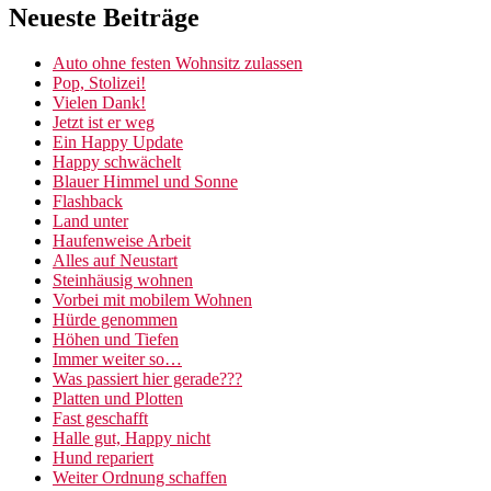
Neueste Beiträge
Auto ohne festen Wohnsitz zulassen
Pop, Stolizei!
Vielen Dank!
Jetzt ist er weg
Ein Happy Update
Happy schwächelt
Blauer Himmel und Sonne
Flashback
Land unter
Haufenweise Arbeit
Alles auf Neustart
Steinhäusig wohnen
Vorbei mit mobilem Wohnen
Hürde genommen
Höhen und Tiefen
Immer weiter so…
Was passiert hier gerade???
Platten und Plotten
Fast geschafft
Halle gut, Happy nicht
Hund repariert
Weiter Ordnung schaffen