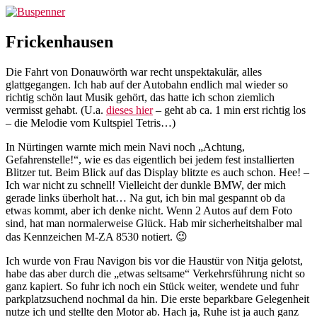
Zum
Buspenner
Inhalt
springen
Frickenhausen
Die Fahrt von Donauwörth war recht unspektakulär, alles
glattgegangen. Ich hab auf der Autobahn endlich mal wieder so
richtig schön laut Musik gehört, das hatte ich schon ziemlich
vermisst gehabt. (U.a.
dieses hier
– geht ab ca. 1 min erst richtig los
– die Melodie vom Kultspiel Tetris…)
In Nürtingen warnte mich mein Navi noch „Achtung,
Gefahrenstelle!“, wie es das eigentlich bei jedem fest installierten
Blitzer tut. Beim Blick auf das Display blitzte es auch schon. Hee! –
Ich war nicht zu schnell! Vielleicht der dunkle BMW, der mich
gerade links überholt hat… Na gut, ich bin mal gespannt ob da
etwas kommt, aber ich denke nicht. Wenn 2 Autos auf dem Foto
sind, hat man normalerweise Glück. Hab mir sicherheitshalber mal
das Kennzeichen M-ZA 8530 notiert. 😉
Ich wurde von Frau Navigon bis vor die Haustür von Nitja gelotst,
habe das aber durch die „etwas seltsame“ Verkehrsführung nicht so
ganz kapiert. So fuhr ich noch ein Stück weiter, wendete und fuhr
parkplatzsuchend nochmal da hin. Die erste beparkbare Gelegenheit
nutze ich und stellte den Motor ab. Hach ja, Ruhe ist ja auch ganz