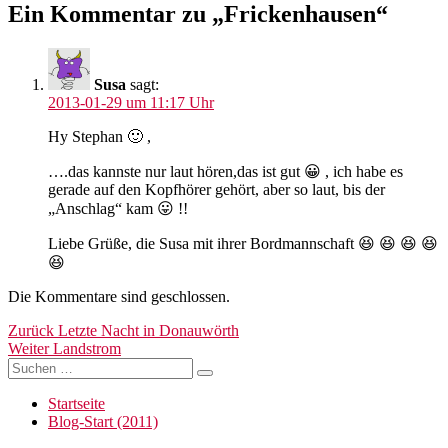
Ein Kommentar zu „Frickenhausen“
Susa
sagt:
2013-01-29 um 11:17 Uhr
Hy Stephan 🙂 ,
….das kannste nur laut hören,das ist gut 😀 , ich habe es
gerade auf den Kopfhörer gehört, aber so laut, bis der
„Anschlag“ kam 😛 !!
Liebe Grüße, die Susa mit ihrer Bordmannschaft 😆 😆 😆 😆
😆
Die Kommentare sind geschlossen.
Beitragsnavigation
Vorheriger
Zurück
Letzte Nacht in Donauwörth
Nächster
Beitrag:
Weiter
Landstrom
Suchen
Beitrag:
Suchen
nach:
Startseite
Blog-Start (2011)