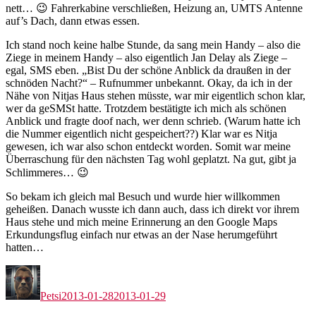
nett… 😉 Fahrerkabine verschließen, Heizung an, UMTS Antenne
auf’s Dach, dann etwas essen.
Ich stand noch keine halbe Stunde, da sang mein Handy – also die
Ziege in meinem Handy – also eigentlich Jan Delay als Ziege –
egal, SMS eben. „Bist Du der schöne Anblick da draußen in der
schnöden Nacht?“ – Rufnummer unbekannt. Okay, da ich in der
Nähe von Nitjas Haus stehen müsste, war mir eigentlich schon klar,
wer da geSMSt hatte. Trotzdem bestätigte ich mich als schönen
Anblick und fragte doof nach, wer denn schrieb. (Warum hatte ich
die Nummer eigentlich nicht gespeichert??) Klar war es Nitja
gewesen, ich war also schon entdeckt worden. Somit war meine
Überraschung für den nächsten Tag wohl geplatzt. Na gut, gibt ja
Schlimmeres… 😉
So bekam ich gleich mal Besuch und wurde hier willkommen
geheißen. Danach wusste ich dann auch, dass ich direkt vor ihrem
Haus stehe und mich meine Erinnerung an den Google Maps
Erkundungsflug einfach nur etwas an der Nase herumgeführt
hatten…
Autor
Veröffentlicht
am
Petsi
2013-01-28
2013-01-29