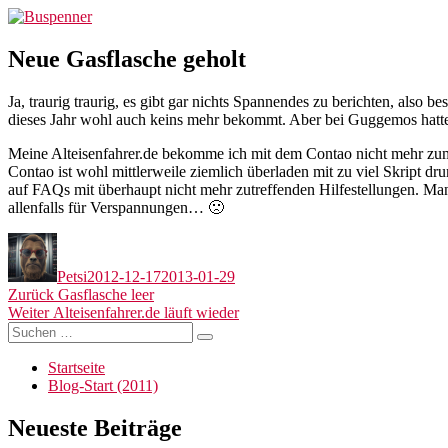
Zum
Buspenner
Inhalt
springen
Neue Gasflasche geholt
Ja, traurig traurig, es gibt gar nichts Spannendes zu berichten, als
dieses Jahr wohl auch keins mehr bekommt. Aber bei Guggemos hatte 
Meine Alteisenfahrer.de bekomme ich mit dem Contao nicht mehr zum La
Contao ist wohl mittlerweile ziemlich überladen mit zu viel Skript d
auf FAQs mit überhaupt nicht mehr zutreffenden Hilfestellungen. Man 
allenfalls für Verspannungen… 🙁
Autor
Veröffentlicht
am
Petsi
2012-12-17
2013-01-29
Beitragsnavigation
Vorheriger
Zurück
Gasflasche leer
Nächster
Beitrag:
Weiter
Alteisenfahrer.de läuft wieder
Suchen
Beitrag:
Suchen
nach:
Startseite
Blog-Start (2011)
Neueste Beiträge