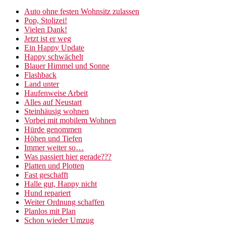
Auto ohne festen Wohnsitz zulassen
Pop, Stolizei!
Vielen Dank!
Jetzt ist er weg
Ein Happy Update
Happy schwächelt
Blauer Himmel und Sonne
Flashback
Land unter
Haufenweise Arbeit
Alles auf Neustart
Steinhäusig wohnen
Vorbei mit mobilem Wohnen
Hürde genommen
Höhen und Tiefen
Immer weiter so…
Was passiert hier gerade???
Platten und Plotten
Fast geschafft
Halle gut, Happy nicht
Hund repariert
Weiter Ordnung schaffen
Planlos mit Plan
Schon wieder Umzug